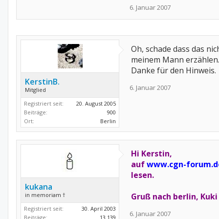
6. Januar 2007
Oh, schade dass das nich
meinem Mann erzählen
Danke für den Hinweis.
KerstinB.
6. Januar 2007
Mitglied
Registriert seit:
20. August 2005
Beiträge:
900
Ort:
Berlin
Hi Kerstin,
auf
www.cgn-forum.d
lesen.
kukana
in memoriam †
Gruß nach berlin, Kuki
Registriert seit:
30. April 2003
6. Januar 2007
Beiträge:
13.139