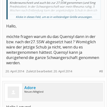
Kinderwunschzeit und auch bis zur 27.SSW genommen (und 5mg
Prednisolon). In der Schwangerschaft war mein Rheuma ruhig, 5
Wochen nach Entbindung kam der angekündigte Schub in dem ich
immernoch stecke
ich werde jetzt wohl abstillen müssen
Klicke in dieses Feld, um es in vollständiger Größe anzuzeigen.
und wieder eine Basistherapie beginnen.
Hallo,
möchte fragen warum du das Quensyl dann in der
bzw. nach der27. SSW abgesetzt hast ? Womöglich
wäre der jetzige Schub ja nicht, wenn du es
weitergenommen hättest. Quensyl kann ja
durcgehend die ganze Schwangerschaft genommen
werden.
20. April 2014
Zuletzt bearbeitet:
20. April 2014
#8
Adore
Neues Mitglied