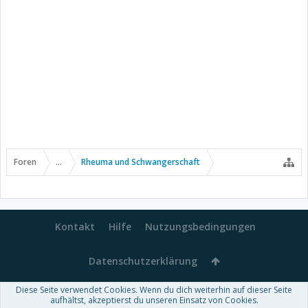
Foren
...
Rheuma und Schwangerschaft
Kontakt
Hilfe
Nutzungsbedingungen
Datenschutzerklärung
Diese Seite verwendet Cookies. Wenn du dich weiterhin auf dieser Seite
Forum software by XenForo™
aufhältst, akzeptierst du unseren Einsatz von Cookies.
-
Deutsch von xenDach