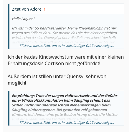
Zitat von Adore:
↑
Hallo Lagune!
Ich war in der SS beschwerdefrei. Meine Rheumatologin riet mir
wegen des Stillens dazu. Sie meinte das sie das nicht empfehlen
würde. Und da sich Quensyl ja über die Zeit anreichert (deshalb
auch nicht in der Stillzeit) wollte sie sichergehen, das es bis zur
Klicke in dieses Feld, um es in vollständiger Größe anzuzeigen.
Geburt aus dem Körper ist. Cortison habe ich ab SSW 27 auch
ausgeschlichen, um das Kindswachstum nicht zu beeinträchtigen.
Ich denke,das Kindswachstum wäre mit einer kleinen
Werde jetzt aber wie gesagt leider wieder mit Quensyl anfangen
müssen.
Erhaltungsdosis Cortison nicht gefährdet!
LG Adore
Außerdem ist stillen unter Quensyl sehr wohl
möglich!
Empfehlung: Trotz der langen Halbwertszeit und der Gefahr
einer Wirkstoffakkumulation beim Säugling scheint das
Stillen nicht mit unerwünschten Nebenwirkungen beim
Säugling einherzugehen. Bei gesunden reif geborenen
Kindern, bei denen eine gute Beobachtung durch die Mutter
und eine regelmäßige kinderärztliche Betreuung
Klicke in dieses Feld, um es in vollständiger Größe anzuzeigen.
gewährleistet ist, ist Stillen unter antirheumatischer
Hydroxychloroquintherapie akzeptabel.