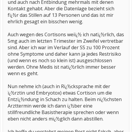
und auch nach Entbindung mehrmals mit denen
Kontakt gehabt. Aber die Datenlage bezieht sich
fï¿½r das Stillen auf 13 Personen und das ist mir
ehrlich gesagt ein bisschen wenig.
Auch wegen des Cortisons weiï¿½ ich natï¿½rlich, das
5mg auch im letzten Trimester im Zweifel vertretbar
sind. Aber ich war im Verlauf der SS zu 100 Prozent
ohne Symptome und daher kann ja jedes Restrisiko
(und wenn es noch so klein ist) ausgeschlossen
werden. Ohne Medis ist natï¿½rlich immer besser
wenn es geht.
Nun nehme ich (auch in Rï¿½cksprache mit der
ï¿½rztin und Embryotox) etwas Cortison um die
Entzï¿½ndung in Schach zu halten. Beim nï¿½chsten
Arzttermin werde ich dann ï¿½ber eine
stillfreundliche Basistherapie sprechen oder wenn
eben nicht anders mï¿½glich dann abstillen.
Ich hoffe du verstehst meinen Post nicht falsch, aber