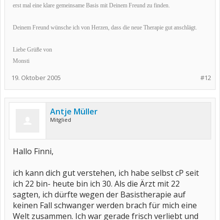
erst mal eine klare gemeinsame Basis mit Deinem Freund zu finden.
Deinem Freund wünsche ich von Herzen, dass die neue Therapie gut anschlägt.
Liebe Grüße von
Monsti
19. Oktober 2005
#12
Antje Müller
Mitglied
Hallo Finni,
ich kann dich gut verstehen, ich habe selbst cP seit
ich 22 bin- heute bin ich 30. Als die Ärzt mit 22
sagten, ich dürfte wegen der Basistherapie auf
keinen Fall schwanger werden brach für mich eine
Welt zusammen. Ich war gerade frisch verliebt und