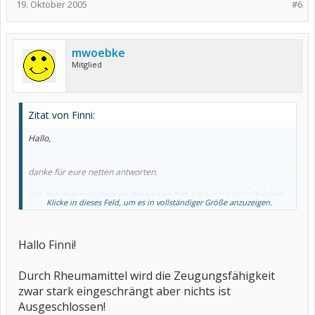
19. Oktober 2005
#6
mwoebke
Mitglied
Zitat von Finni:
Hallo,
danke für eure netten antworten.
das mit dem eingefrieren der samen hab ich auch schon überlegt
Klicke in dieses Feld, um es in vollständiger Größe anzuzeigen.
aber er nimmt ja schon Kortison, also ist das schon zu spät.
ich hoffe nur das er dann mit anderen Mitteln auskommt wenn wir
dann n Kind möchten.
Hallo Finni!
was ist das Sulfasalazin, darf man damit schwanger werden, oder
hemmt es die spermien?
Durch Rheumamittel wird die Zeugungsfähigkeit
zwar stark eingeschrängt aber nichts ist
LG Finni
Ausgeschlossen!