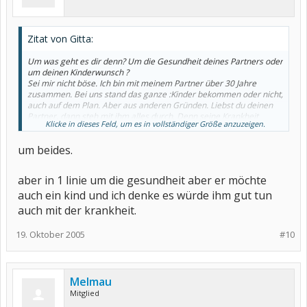
Zitat von Gitta:
Um was geht es dir denn? Um die Gesundheit deines Partners oder
um deinen Kinderwunsch ?
Sei mir nicht böse. Ich bin mit meinem Partner über 30 Jahre
zusammen. Bei uns stand das ganze :Kinder bekommen oder nicht,
auch auf dem Plan. Aber aus anderen Gründen. Liebst du deinen
Partner, dann steh mit ihm alles durch. Denn seine Krankheit
Klicke in dieses Feld, um es in vollständiger Größe anzuzeigen.
schlaucht ihn ganz bestimmt. Wenn dein Kinderwunsch so extrem
ist, dann kommt bei mir eben diese Frage hoch.
um beides.
Dies ist nun mal wieder meine eigene Meinung, aber ich vertrete
sie.
Biba
aber in 1 linie um die gesundheit aber er möchte
Gitta
auch ein kind und ich denke es würde ihm gut tun
auch mit der krankheit.
19. Oktober 2005
#10
Melmau
Mitglied