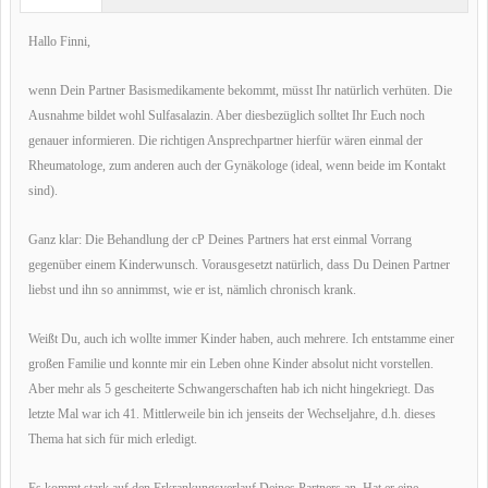
Hallo Finni,
wenn Dein Partner Basismedikamente bekommt, müsst Ihr natürlich verhüten. Die
Ausnahme bildet wohl Sulfasalazin. Aber diesbezüglich solltet Ihr Euch noch
genauer informieren. Die richtigen Ansprechpartner hierfür wären einmal der
Rheumatologe, zum anderen auch der Gynäkologe (ideal, wenn beide im Kontakt
sind).
Ganz klar: Die Behandlung der cP Deines Partners hat erst einmal Vorrang
gegenüber einem Kinderwunsch. Vorausgesetzt natürlich, dass Du Deinen Partner
liebst und ihn so annimmst, wie er ist, nämlich chronisch krank.
Weißt Du, auch ich wollte immer Kinder haben, auch mehrere. Ich entstamme einer
großen Familie und konnte mir ein Leben ohne Kinder absolut nicht vorstellen.
Aber mehr als 5 gescheiterte Schwangerschaften hab ich nicht hingekriegt. Das
letzte Mal war ich 41. Mittlerweile bin ich jenseits der Wechseljahre, d.h. dieses
Thema hat sich für mich erledigt.