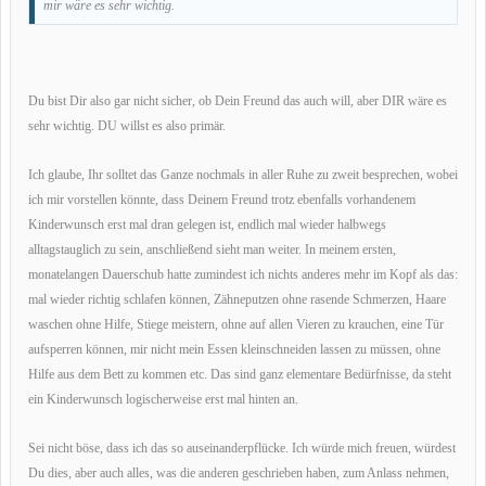
mir wäre es sehr wichtig.
Du bist Dir also gar nicht sicher, ob Dein Freund das auch will, aber DIR wäre es
sehr wichtig. DU willst es also primär.
Ich glaube, Ihr solltet das Ganze nochmals in aller Ruhe zu zweit besprechen, wobei
ich mir vorstellen könnte, dass Deinem Freund trotz ebenfalls vorhandenem
Kinderwunsch erst mal dran gelegen ist, endlich mal wieder halbwegs
alltagstauglich zu sein, anschließend sieht man weiter. In meinem ersten,
monatelangen Dauerschub hatte zumindest ich nichts anderes mehr im Kopf als das:
mal wieder richtig schlafen können, Zähneputzen ohne rasende Schmerzen, Haare
waschen ohne Hilfe, Stiege meistern, ohne auf allen Vieren zu krauchen, eine Tür
aufsperren können, mir nicht mein Essen kleinschneiden lassen zu müssen, ohne
Hilfe aus dem Bett zu kommen etc. Das sind ganz elementare Bedürfnisse, da steht
ein Kinderwunsch logischerweise erst mal hinten an.
Sei nicht böse, dass ich das so auseinanderpflücke. Ich würde mich freuen, würdest
Du dies, aber auch alles, was die anderen geschrieben haben, zum Anlass nehmen,