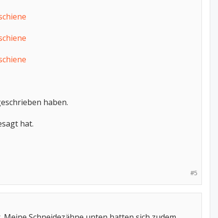
schiene
schiene
schiene
 geschrieben haben.
sagt hat.
#5
r. Meine Schneidezähne unten hatten sich zudem