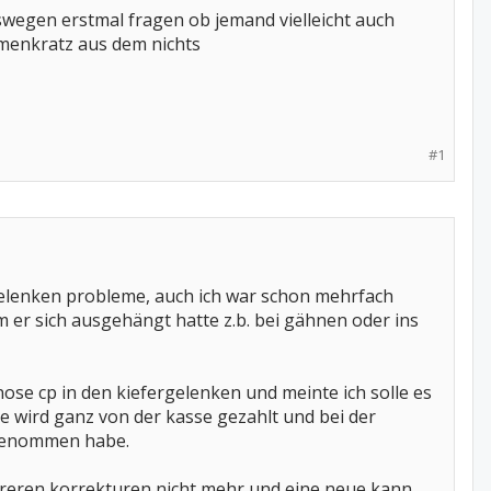
eswegen erstmal fragen ob jemand vielleicht auch
mmenkratz aus dem nichts
#1
rgelenken probleme, auch ich war schon mehrfach
 er sich ausgehängt hatte z.b. bei gähnen oder ins
ose cp in den kiefergelenken und meinte ich solle es
re wird ganz von der kasse gezahlt und bei der
 genommen habe.
mehreren korrekturen nicht mehr und eine neue kann