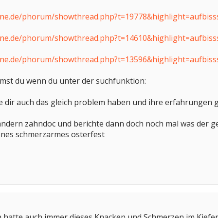
ine.de/phorum/showthread.php?t=19778&highlight=aufbiss
ine.de/phorum/showthread.php?t=14610&highlight=aufbiss
ine.de/phorum/showthread.php?t=13596&highlight=aufbiss
st du wenn du unter der suchfunktion:
ige dir auch das gleich problem haben und ihre erfahrungen
ndern zahndoc und berichte dann doch noch mal was der ge
hönes schmerzarmes osterfest
ch hatte auch immer dieses Knacken und Schmerzen im Kiefe