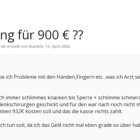
ng für 900 € ??
rde erstellt von
Bumble
,
13. April 2006
.
ich Probleme mit den Händen,Fingern etc. ,was ich Arzt sei
och immer schlimmes knacken bis Sperre + schlimme schmerze
enkschirurgen geschickt und für den war nach noch nicht ma
eben 932€ kosten soll und das die kasse nichts zahlt.
 ich tun soll, da ich das Geld nicht mal eben grade so über 