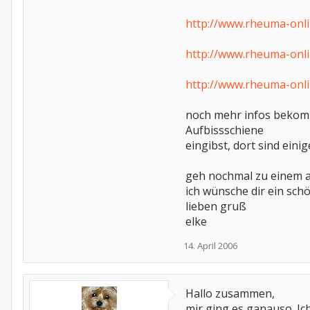
http://www.rheuma-onl
http://www.rheuma-onl
http://www.rheuma-onl
noch mehr infos bekomm
Aufbissschiene
eingibst, dort sind ein
geh nochmal zu einem a
ich wünsche dir ein sc
lieben gruß
elke
14. April 2006
Hallo zusammen,
mir ging es ganauso. I