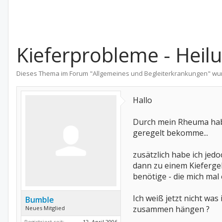
Kieferprobleme - Heilu
Dieses Thema im Forum "
Allgemeines und Begleiterkrankungen
" wu
Hallo
Durch mein Rheuma habe 
geregelt bekomme...
zusätzlich habe ich jed
dann zu einem Kiefergel
benötige - die mich mal 
Ich weiß jetzt nicht was
Bumble
zusammen hängen ?
Neues Mitglied
Registriert seit:
12. April 2006