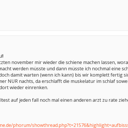
!!
 letzten november mir wieder die schiene machen lassen, wo
macht werden müsste und dann müsste ich nochmal eine sch
e doch damit warten (wenn ich kann) bis wir komplett fertig
er NUR nachts, da erschlafft die muskelatur im schlaf soweit
dort wieder einrenken.
lltest auf jeden fall noch mal einen anderen arzt zu rate zie
ine.de/phorum/showthread.php?t=21576&highlight=aufbiss