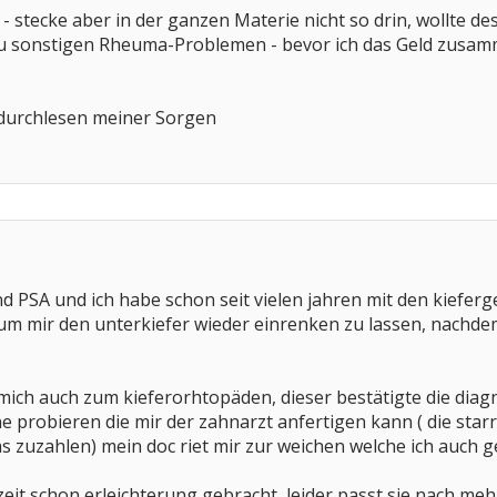
- stecke aber in der ganzen Materie nicht so drin, wollte d
 zu sonstigen Rheuma-Problemen - bevor ich das Geld zusa
s durchlesen meiner Sorgen
nd PSA und ich habe schon seit vielen jahren mit den kiefe
m mir den unterkiefer wieder einrenken zu lassen, nachdem
mich auch zum kieferorhtopäden, dieser bestätigte die diagn
ne probieren die mir der zahnarzt anfertigen kann ( die star
 zuzahlen) mein doc riet mir zur weichen welche ich auch
 zeit schon erleichterung gebracht, leider passt sie nach 