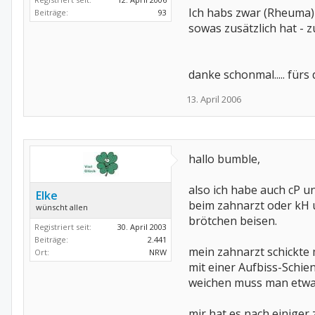
Ich habs zwar (Rheuma) 
Beiträge:
93
sowas zusätzlich hat -
danke schonmal..... für
13. April 2006
hallo bumble,
also ich habe auch cP u
Elke
beim zahnarzt oder kH u
wünscht allen
brötchen beisen.
Registriert seit:
30. April 2003
Beiträge:
2.441
mein zahnarzt schickte 
Ort:
NRW
mit einer Aufbiss-Schie
weichen muss man etwas
mir hat es nach einiger