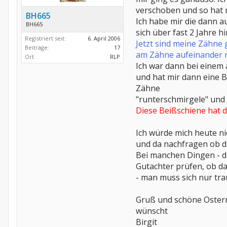
verschoben und so hat 
BH665
Ich habe mir die dann a
BH665
sich über fast 2 Jahre 
Registriert seit:
6. April 2006
Jetzt sind meine Zähne 
Beiträge:
17
am Zähne aufeinander 
Ort:
RLP
Ich war dann bei einem 
und hat mir dann eine B
Zähne
"runterschmirgele" und 
Diese Beißschiene hat d
Ich würde mich heute ni
und da nachfragen ob das
Bei manchen Dingen - di
Gutachter prüfen, ob d
- man muss sich nur tra
Gruß und schöne Oster
wünscht
Birgit