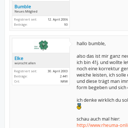
Bumble
Neues Mitglied
Registriert seit:
12. April 2006
Beiträge:
93
hallo bumble,
also das ist mir ganz neu
Elke
ich bin 41j. und wollte
wünscht allen
noch eine korrektur ge
Registriert seit:
30. April 2003
weiche leisten, ich soll
Beiträge:
2.441
und diese trägt man imm
Ort:
NRW
form begeben und sich 
ich denke wirklich du so
schau auch mal hier:
http://www.rheuma-onl