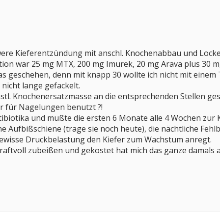
hwere Kieferentzündung mit anschl. Knochenabbau und Lock
ion war 25 mg MTX, 200 mg Imurek, 20 mg Arava plus 30 mg 
 geschehen, denn mit knapp 30 wollte ich nicht mit einem 
nicht lange gefackelt.
stl. Knochenersatzmasse an die entsprechenden Stellen ges
er für Nagelungen benutzt ?!
tibiotika und mußte die ersten 6 Monate alle 4 Wochen zur K
ne Aufbißschiene (trage sie noch heute), die nächtliche Feh
 gewisse Druckbelastung den Kiefer zum Wachstum anregt.
raftvoll zubeißen und gekostet hat mich das ganze damals a