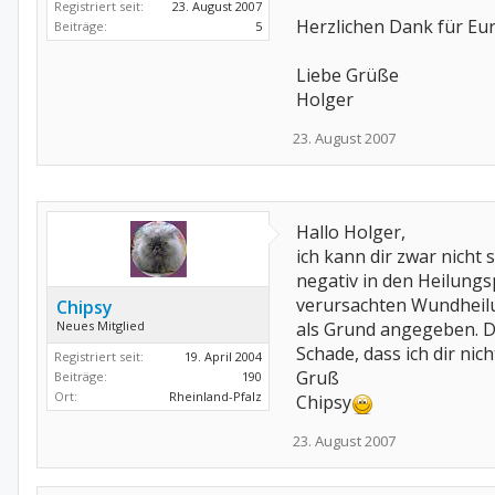
Registriert seit:
23. August 2007
Herzlichen Dank für Eure
Beiträge:
5
Liebe Grüße
Holger
23. August 2007
Hallo Holger,
ich kann dir zwar nicht 
negativ in den Heilungsp
verursachten Wundheilu
Chipsy
Neues Mitglied
als Grund angegeben. Da
Schade, dass ich dir nic
Registriert seit:
19. April 2004
Gruß
Beiträge:
190
Ort:
Rheinland-Pfalz
Chipsy
23. August 2007