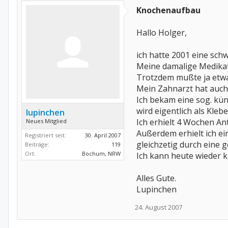
Knochenaufbau
Hallo Holger,
ich hatte 2001 eine sc
Meine damalige Medikat
Trotzdem mußte ja etwas
Mein Zahnarzt hat auch 
Ich bekam eine sog. kün
wird eigentlich als Kleb
lupinchen
Ich erhielt 4 Wochen An
Neues Mitglied
Außerdem erhielt ich ei
Registriert seit:
30. April 2007
gleichzetig durch eine
Beiträge:
119
Ort:
Bochum, NRW
Ich kann heute wieder k
Alles Gute.
Lupinchen
24. August 2007