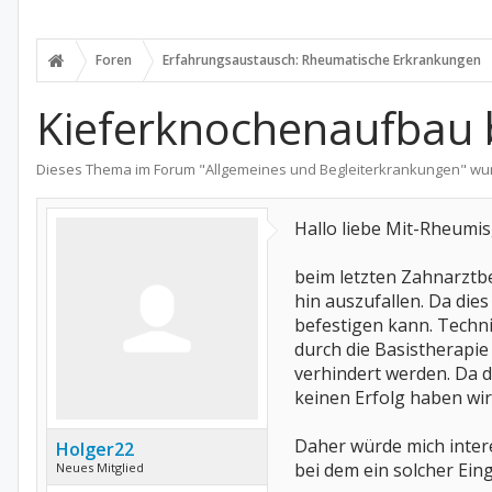
Foren
Erfahrungsaustausch: Rheumatische Erkrankungen
Kieferknochenaufbau 
Dieses Thema im Forum "
Allgemeines und Begleiterkrankungen
" wu
Hallo liebe Mit-Rheumis
beim letzten Zahnarztbe
hin auszufallen. Da die
befestigen kann. Technis
durch die Basistherapi
verhindert werden. Da di
keinen Erfolg haben wir
Daher würde mich inter
Holger22
bei dem ein solcher Ei
Neues Mitglied