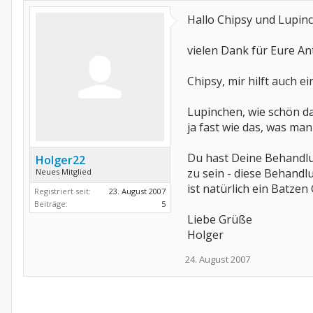
Hallo Chipsy und Lupin
vielen Dank für Eure A
Chipsy, mir hilft auch e
Lupinchen, wie schön da
ja fast wie das, was ma
Du hast Deine Behandlu
Holger22
zu sein - diese Behandl
Neues Mitglied
ist natürlich ein Batzen
Registriert seit:
23. August 2007
Beiträge:
5
Liebe Grüße
Holger
24. August 2007