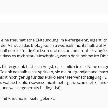
en eine rheumatische ENtzündung im Kiefergelenk, eigentlic
h der Versuch das Biologikum zu wechseln nichts half, auf MT
 half es kruzfristig Cortison oral einzunehmen, aber langfris
st, dass es mich stark einschränkt, wenn doch nehme ich Dicl
s Kiefergelenk hätte ich Angst, da ziemlich in der Nähe eini
Gelenk deshalb nicht spritzen, sie meint irgendjemand mache
icht hoch genug für das Risiko einer Nervenschädigung ( D
 es wahrschienlich sowieso nicht mehr ganz schmerzfrei und w
nd was degenerativ bedingt ist).
 mit Rheuma im Kiefergelenk...