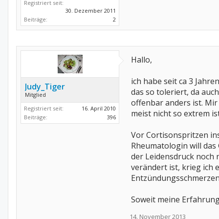
Registriert seit:
30. Dezember 2011
Beiträge:
2
Hallo,
ich habe seit ca 3 Jahr
Judy_Tiger
das so toleriert, da auc
Mitglied
offenbar anders ist. Mir
Registriert seit:
16. April 2010
meist nicht so extrem i
Beiträge:
396
Vor Cortisonspritzen in
Rheumatologin will das 
der Leidensdruck noch n
verändert ist, krieg ich
Entzündungsschmerzen u
Soweit meine Erfahrung
14. November 2013