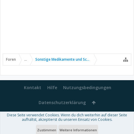
Foren
...
Sonstige Medikamente und Schmerztherapie
Kontakt
Hilfe
Nutzungsbedingungen
Datenschutzerklärung
Diese Seite verwendet Cookies. Wenn du dich weiterhin auf dieser Seite
Forum software by XenForo™
aufhältst, akzeptierst du unseren Einsatz von Cookies.
-
Deutsch von xenDach
Some XenForo functionality crafted by
Audentio Design
.
Theme designed by
ThemeHouse
.
Zustimmen
Weitere Informationen