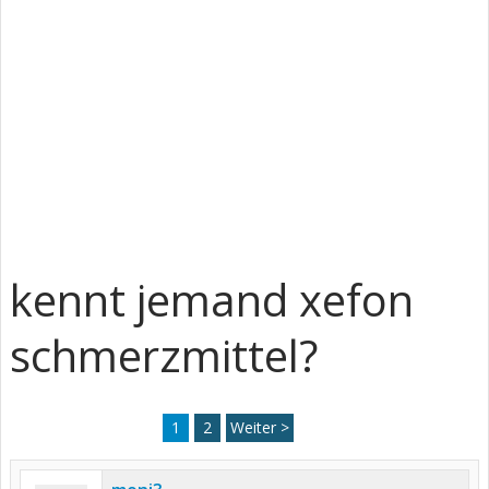
kennt jemand xefon
schmerzmittel?
1
2
Weiter >