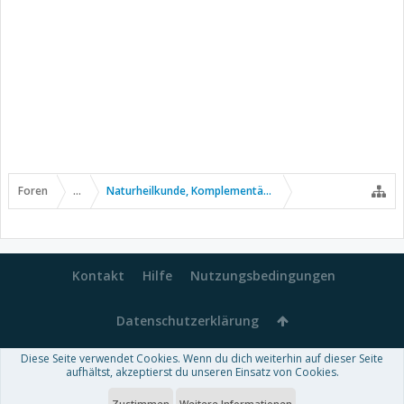
Foren
...
Naturheilkunde, Komplementär- u. Alternativmedizin
Kontakt
Hilfe
Nutzungsbedingungen
Datenschutzerklärung
Diese Seite verwendet Cookies. Wenn du dich weiterhin auf dieser Seite
Forum software by XenForo™
aufhältst, akzeptierst du unseren Einsatz von Cookies.
-
Deutsch von xenDach
Some XenForo functionality crafted by
Audentio Design
.
Theme designed by
ThemeHouse
.
Zustimmen
Weitere Informationen