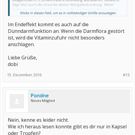
liegt dort auch die Ursache deiner Mangelerkrankung. Wenn
Nahrung nicht richtig im Körper aufbereitet und aufgenommen
Klicke in dieses Feld, um es in vollständiger Größe anzuzeigen.
werden kann, weil der Darm krank ist, das nicht mehr schafft....
.
Im Endeffekt kommt es auch auf die
Liebe Grüße
Dünndarmfunktion an. Wenn die Darmflora gestört
Clara
ist, wird die Vitaminzufuhr nicht besonders
anschlagen.
Liebe Grüße,
dobi
15. Dezember 2016
#13
Pondne
Neues Mitglied
Nein, kenne es leider nicht.
Wie ich heraus lesen konnte gibt es dir nur in Kapsel
oder Tropfen?