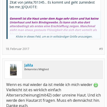
Zitat von JaMa;701345... Es kommt und geht zumindest
bei mir.;)[/QUOTE:
Generell ist die Haut unter dem Auge sehr dünn und hat keine
Unterhaut und kein Bindegewebe. Es kann sich also dort
altersbedingt als erstes eine Erschlaffung zeigen. Manchmal
sieht man etwas gestaute Flüssigkeit die sich dort verteilt als
blaue Augenringe. Und manchmal bilden sich eben die
Klicke in dieses Feld, um es in vollständiger Größe anzuzeigen.
sackförmigen Ansammlungen von Fett unter dem Auge wenn
die Lymphe nicht gut abfließen kann.
18. Februar 2017
#9
Hausmittel: kühlen, kalten feuchten Teebeutel auflegen. Aber
auch Arzt befragen ob sich da nicht ein Problem zeigt mit Herz
oder Nieren, wenns mal kommt und dann wieder geht, kann
es ja ein erstes Warnzeichen sein.
JaMa
LG Kukana *die sowas (bisher) nur nach einem Unfall mit
Bekanntes Mitglied
Nasenbruch hatte
Wenn es mal wieder da ist melde ich mich wieder
Vielleicht ist es wirklich einfach
Alterserscheinung(mit42) oder unreine Haut. Und ich
werde den Hautarzt fragen. Muss eh demnächst hin.
Danke euch.