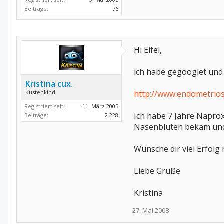
Beiträge:
76
Hi Eifel,
ich habe gegooglet und
Kristina cux.
Küstenkind
http://www.endometrios
Registriert seit:
11. März 2005
Ich habe 7 Jahre Napro
Beiträge:
2.228
Nasenbluten bekam und
Wünsche dir viel Erfolg
Liebe Grüße
Kristina
27. Mai 2008