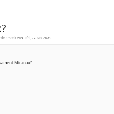
x?
rde erstellt von
Eifel
,
27. Mai 2008
.
kament Miranax?