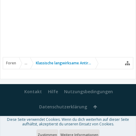
Foren
...
Klassische langwirksame Antirheumatika
Kontakt
Hilfe
Nutzungsbedingungen
Datenschutzerklärung
Diese Seite verwendet Cookies. Wenn du dich weiterhin auf dieser Seite
Forum software by XenForo™
aufhältst, akzeptierst du unseren Einsatz von Cookies.
-
Deutsch von xenDach
Some XenForo functionality crafted by
Audentio Design
.
Theme designed by
ThemeHouse
.
Zustimmen
Weitere Informationen