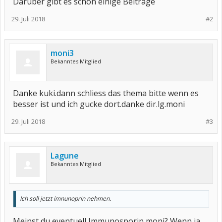
Darüber gibt es schon einige Beiträge
29. Juli 2018
#2
moni3
Bekanntes Mitglied
Danke kuki.dann schliess das thema bitte wenn es
besser ist und ich gucke dort.danke dir.lg.moni
29. Juli 2018
#3
Lagune
Bekanntes Mitglied
Ich soll jetzt imnunoprin nehmen.
Meinst du eventuell Immunosporin moni? Wenn ja,