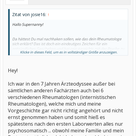
Zitat von josie16:
↑
Hallo Supernanny!
Da hättest Du mal nachhaken sollen, wie das dein Rheumatologe
sich erklärt? Das ist doch ein eindeutiges Zeichen für ein
entzündliches Geschehen und hat rein garnichts mit der Psyche zu
Klicke in dieses Feld, um es in vollständiger Größe anzuzeigen.
tun. Das in Kombination mit deiner Familiengeschichte müßte
eigentlich ausreichen, um von einer psychsomatischen Erkankung
abzurücken, da braucht man auch keine Prof Schäfer, sondern
einfach einen vernüftigen Rheumatologen.
Hey!
Vielleicht kannst Du dich nochmals aufraffen und einen neuen
Rheumatologen aufsuchen, der am besten von der fraglichen
Ich war in den 7 Jahren Ärzteodyssee außer bei
Psychosomatik nichts erfährt, sondern bei Null anfängt und die
sämtlichen anderen Fachärzten auch bei 6
Diagnostik erneut anleiert.
verschiedenen Rheumatologen (internistischen
Rheumatologen), welche mich und meine
Vorgeschichte gar nicht richtig angehört und nicht
ernst genommen haben und somit hieß es
spätestens nach den ersten Laborwerten alles nur
psychosomatisch ... obwohl meine Familie und mein