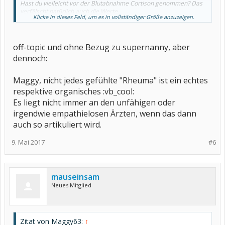
Hast du vielleicht vor der Blutabnahme Cortison genommen? Das
verfälscht natürlich auch die Werte.
Klicke in dieses Feld, um es in vollständiger Größe anzuzeigen.
Vielleicht kann dir dein Hausarzt noch mal Cortison verschreiben.
Wenn es hilft, ist das schon ein Anzeichen für irgendwas
Entzündliches.
Was ich aber noch loswerden muss: Psychosomatisch heißt nicht
off-topic und ohne Bezug zu supernanny, aber
psychisch krank! Gehört aber mittlerweile auch zu meinen
dennoch:
'Aufregwörtern'
.
Maggy, nicht jedes gefühlte "Rheuma" ist ein echtes
respektive organisches :vb_cool:
Es liegt nicht immer an den unfähigen oder
irgendwie empathielosen Ärzten, wenn das dann
auch so artikuliert wird.
9. Mai 2017
#6
mauseinsam
Neues Mitglied
Zitat von Maggy63:
↑