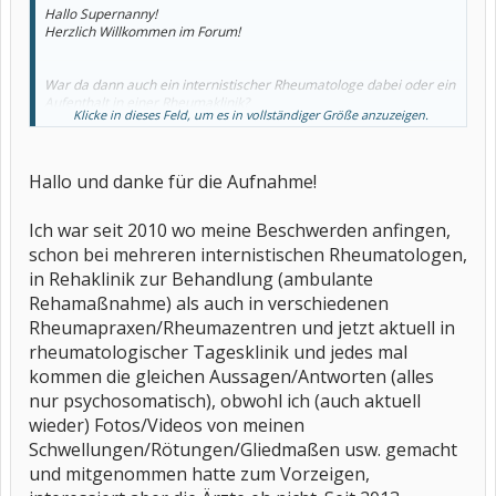
Hallo Supernanny!
Herzlich Willkommen im Forum!
War da dann auch ein internistischer Rheumatologe dabei oder ein
Aufenthalt in einer Rheumaklinik?
Klicke in dieses Feld, um es in vollständiger Größe anzuzeigen.
,
Ich kann dir nur raten, falls noch nicht passiert, einen
Rheumatologen aufzusuchen und bei dem Termin solltest Du dann
möglichst vorab kein Cortison einnehmen, weil, wie Du ja selber
Hallo und danke für die Aufnahme!
weißt, deine Entzündungen dann nicht mehr, oder nur noch in
geringem Maße vorhanden sind.
Ich war seit 2010 wo meine Beschwerden anfingen,
Wenn erneut geschwollene Gelenke da sind, am besten Fotos
schon bei mehreren internistischen Rheumatologen,
machen, die Du dann mitnimmst, zum Rheumatologentermin.
in Rehaklinik zur Behandlung (ambulante
Rehamaßnahme) als auch in verschiedenen
Rheumapraxen/Rheumazentren und jetzt aktuell in
rheumatologischer Tagesklinik und jedes mal
kommen die gleichen Aussagen/Antworten (alles
nur psychosomatisch), obwohl ich (auch aktuell
wieder) Fotos/Videos von meinen
Schwellungen/Rötungen/Gliedmaßen usw. gemacht
und mitgenommen hatte zum Vorzeigen,