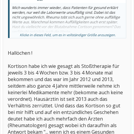
Mich wunderts immer wieder, dass Patienten für gesund erklärt
werden, nur weil die Laborwerte unauffällig sind. Dabei ist das
nicht ungewöhnlich. Rheuma tobt sich auch gerne ohne auffällige
Werte aus. Manchmal kommen Auffälligkeiten auch erst später.
Hast du vielleicht vor der Blutabnahme Cortison genommen? Das
verfälscht natürlich auch die Werte.
Klicke in dieses Feld, um es in vollständiger Größe anzuzeigen.
Vielleicht kann dir dein Hausarzt noch mal Cortison verschreiben.
Wenn es hilft, ist das schon ein Anzeichen für irgendwas
Entzündliches.
Was ich aber noch loswerden muss: Psychosomatisch heißt nicht
Hallöchen !
psychisch krank! Gehört aber mittlerweile auch zu meinen
'Aufregwörtern'
.
Kortison habe ich wie gesagt als Stoßtherapie für
jeweils 3 bis 4 Wochen bzw. 3 bis 4 Monate mal
bekommen und das war im Jahr 2012 und 2013,
seitdem also ganze 4 Jahre mittlerweile nehme ich
keinerlei Medikamente mehr (bekomme auch keine
verordnet). Hausärztin ist seit 2013 auch das
Verhältnis zerrüttet. Und dass das Kortison so gut
bei mir hilft und auf ein entzündliches Geschehen
deutet habe ich auch mehrfach den Ärzten
(Rheumatologen) gesagt wobei ich daraufhin als
Antwort bekam "... wenn ich es einem Gesunden