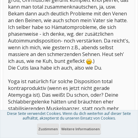
groß, Ohrmuschel gefühlt komplett knorpelfrei, das
kann man total zusammenknautschen, ja, usw.
Bekam dann auch deutlich Probleme mit den Venen
an den Beinen, wie auch schon mein Vater sie hatte.
Ich selber habe so Hämatomprobleme, die sich
phasenweise - ich denke, wg. der zusätzlichen
Autoimmundisposition- noch verstärken. Da reicht's,
wenn ich mich, wie gestern z.B., abends selbst
massiere an den schmerzenden Sehnen. Heut seh'
ich aus, wie ne Kuh, bunt gefleckt
.)
Die Cutis laxa habe ich auch, also wie Du.
Yoga ist natürlich für solche Disposition total
kontraproduktiv (wenn es jetzt nicht gerade
Atemyoga ist). Das weißt Du schon, oder? Deine
Schlabbergelenke hätten und bräuchten eher
stabilisierenden Muskelpanzer, statt noch mehr
Diese Seite verwendet Cookies. Wenn du dich weiterhin auf dieser Seite
Überdehnung. Das ist das Elend bei uns
aufhältst, akzeptierst du unseren Einsatz von Cookies.
Hypermobilen, dass das schon als Kind "so toll"
gefunden wird und man selber das auch "toll" findet.
Zustimmen
Weitere Informationen
So bin dann nicht im Yoga, sondern im