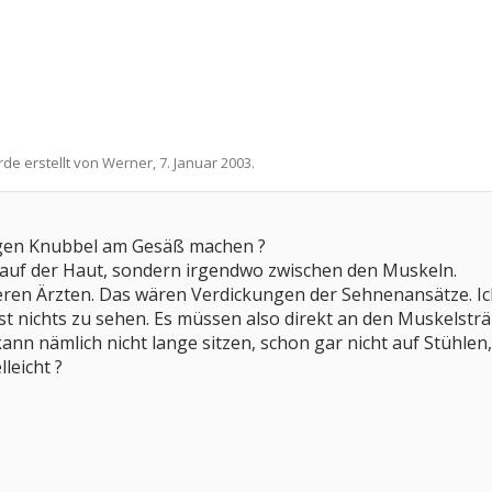
rde erstellt von
Werner
,
7. Januar 2003
.
gen Knubbel am Gesäß machen ?
t auf der Haut, sondern irgendwo zwischen den Muskeln.
eren Ärzten. Das wären Verdickungen der Sehnenansätze. I
t nichts zu sehen. Es müssen also direkt an den Muskelsträ
h kann nämlich nicht lange sitzen, schon gar nicht auf Stühlen
leicht ?