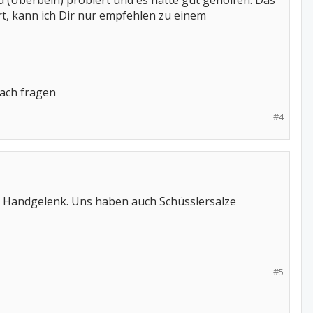
d (Überbein) probiert und es hatte gut geholfen. Das
rt, kann ich Dir nur empfehlen zu einem
nach fragen
#4
m Handgelenk. Uns haben auch Schüsslersalze
#5