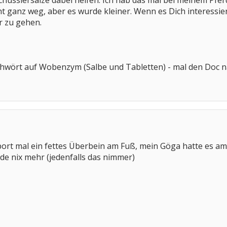
chüsslersalze dabei helfen. Ich hab das mal bei meinem Pfer
t ganz weg, aber es wurde kleiner. Wenn es Dich interessie
r zu gehen.
schwört auf Wobenzym (Salbe und Tabletten) - mal den Doc 
ort mal ein fettes Überbein am Fuß, mein Göga hatte es a
de nix mehr (jedenfalls das nimmer)