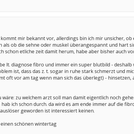
kommt mir bekannt vor, allerdings bin ich mir unsicher, ob es
an als ob die sehne oder muskel überangespannt und hart s
ich schon etliche zeit damit herum, habe aber bisher auch 
e lt. diagnose fibro und immer ein super blutbild - deshalb
blem ist, dass das z. t. sogar in ruhe stark schmerzt und mi
oft vor am tag wenn man sich das überlegt) - hinsetzen, a
zu wäre: zu welchem arzt soll man damit eigentlich noch g
hab ich schon durch. da wird es am ende immer auf die fib
uslöser geworden ist interessiert keinen.
 einen schönen wintertag