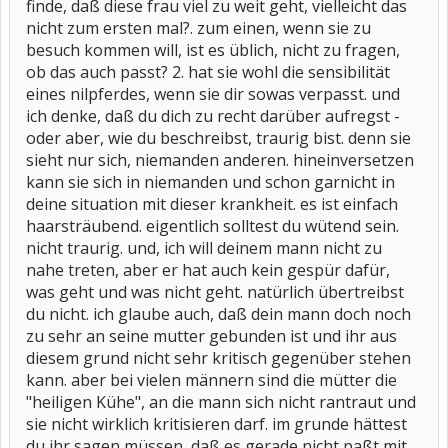
finde, daß diese frau viel zu weit geht, vielleicht das
nicht zum ersten mal?. zum einen, wenn sie zu
besuch kommen will, ist es üblich, nicht zu fragen,
ob das auch passt? 2. hat sie wohl die sensibilität
eines nilpferdes, wenn sie dir sowas verpasst. und
ich denke, daß du dich zu recht darüber aufregst -
oder aber, wie du beschreibst, traurig bist. denn sie
sieht nur sich, niemanden anderen. hineinversetzen
kann sie sich in niemanden und schon garnicht in
deine situation mit dieser krankheit. es ist einfach
haarsträubend. eigentlich solltest du wütend sein.
nicht traurig. und, ich will deinem mann nicht zu
nahe treten, aber er hat auch kein gespür dafür,
was geht und was nicht geht. natürlich übertreibst
du nicht. ich glaube auch, daß dein mann doch noch
zu sehr an seine mutter gebunden ist und ihr aus
diesem grund nicht sehr kritisch gegenüber stehen
kann. aber bei vielen männern sind die mütter die
"heiligen Kühe", an die mann sich nicht rantraut und
sie nicht wirklich kritisieren darf. im grunde hättest
du ihr sagen müssen, daß es gerade nicht paßt mit