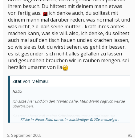
ihrem besuch. Du hättest mit deinem mann etwas
vor. fertig aus.
ich denke auch, du solltest mit
deinem mann mal darüber reden, was normal ist und
was nicht, z.b. daß seine mutter - kraft ihres amtes -
machen kann, was sie will. also, ich denke, du solltest
auch mal auf den tisch hauen und es krachen lassen,
so wie sie es tut. du wirst sehen, es geht dir besser.
es ist gesünder, sich nciht alles gefallen zu lassen
und gesundheit brauchen wir in rauhen mengen. sei
herzlich umarmt von ila
Zitat von Melmau:
Hallo,
ich sitze hier und bin den Tränen nahe. Mein Mann sagt ich würde
übertreiben.
Gestern abend ruft meine Schwiegermutter an und sagt, sie
Klicke in dieses Feld, um es in vollständiger Größe anzuzeigen.
kommt zu Besuch. In der Zeit wollte aber ein Bekannter mit ihr
verreisen. Da sie eine Ausrede braucht, sagt sie, daß ich einen
schlimmen Schub habe und stationär aufgenommen wurde.
5. September 2005
#5
Ich habe ihr gesagt, daß ich das nicht möchte. Sie sagt, Du kennst