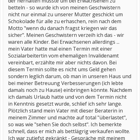
der herhalten musste um bei Erwachsenen zu
betteln - so wurde ich von meinen Geschwistern
nicht nur einmal zu unserer Mutter geschickt um
Schokolade für alle zu erhaschen, rein nach dem
Motto "wenn du danach fragst kriegen wir das
sicher". Meinen Geschwistern verzeih ich das - wir
waren alle Kinder. Bei Erwachsenen allerdings ...
mein Vater hatte mal einen Termin mit einer
Sozialarbeitertin vom ehemaligen Invalidenamt
vereinbart, erzählte mir aber nichts davon. Bei
diesem Termin sollte es nicht ums Geld gehen
sondern leglich darum, ob man in unseren Haus und
bei meiner Betreuung Verbesserungen (ich lebte
damals noch zu Hause) einbringen könnte. Nachdem
ich damals Urlaub hatte und von dem Termin nicht
in Kenntnis gesetzt wurde, schlief ich sehr lange.
Plötzlich stand mein Vater mit dieser Beraterin in
meinem Zimmer und machte auf total "überlastet",
so was wie "sehen Sie doch selbst". Ich bemerkte
schnell, dass er mich als bettlägrig verkaufen wollte.
Ich war zutiefst gekränkt - Gespräche mit meinem