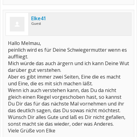
den doch gar nicht usw. Und Du mußt ja auch nicht ins
Krankenhaus. Stimmt ja, aber trotzdem fühle ich mich jetzt
schlecht.
Elke41
Reagiere ich wirklich über?
Guest
Melanie (CP)
Hallo Melmau,
peinlich wird es für Deine Schwiegermutter wenn es
auffliegt.
Mich würde das auch ärgern und ich kann Deine Wut
darüber gut verstehen.
Aber es gibt immer zwei Seiten, Eine die es macht
und Eine, die es mit sich machen läßt.
Wenn ich auch verstehen kann, das Du da nicht
gleich einen Riegel vorgeschoben hast, so kannst
Du Dir das für das nächste Mal vornehmen und ihr
das deutlich sagen, das Du sowas nicht möchtest.
Wünsch Dir alles Gute und laß es Dir nicht gefallen,
sonst macht sie das wieder, oder was Anderes.
Viele Grüße von Elke