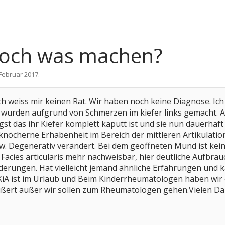
noch was machen?
 Februar 2017
.
. Ich weiss mir keinen Rat. Wir haben noch keine Diagnose. I
wurden aufgrund von Schmerzen im kiefer links gemacht. AN
st das ihr Kiefer komplett kaputt ist und sie nun dauerhaft
knöcherne Erhabenheit im Bereich der mittleren Artikulations
. Degenerativ verändert. Bei dem geöffneten Mund ist kein
Facies articularis mehr nachweisbar, hier deutliche Aufbrauc
derungen. Hat vielleicht jemand ähnliche Erfahrungen und 
iA ist im Urlaub und Beim Kinderrheumatologen haben wir e
äußert außer wir sollen zum Rheumatologen gehen.Vielen D