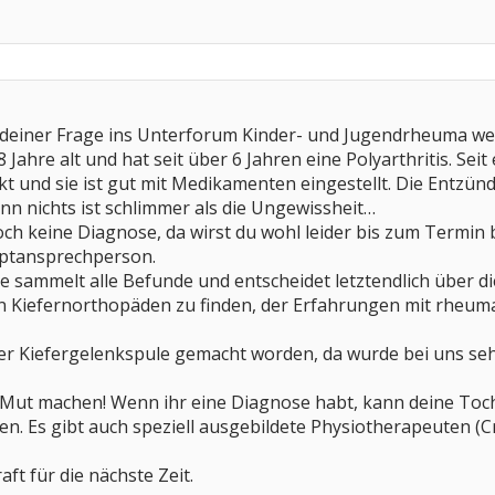
mit deiner Frage ins Unterforum Kinder- und Jugendrheuma 
 Jahre alt und hat seit über 6 Jahren eine Polyarthritis. Seit
t und sie ist gut mit Medikamenten eingestellt. Die Entzü
nn nichts ist schlimmer als die Ungewissheit…
noch keine Diagnose, da wirst du wohl leider bis zum Term
auptansprechperson.
sammelt alle Befunde und entscheidet letztendlich über di
n Kiefernorthopäden zu finden, der Erfahrungen mit rheumat
ler Kiefergelenkspule gemacht worden, da wurde bei uns sehr
 Mut machen! Wenn ihr eine Diagnose habt, kann deine Toch
. Es gibt auch speziell ausgebildete Physiotherapeuten 
aft für die nächste Zeit.