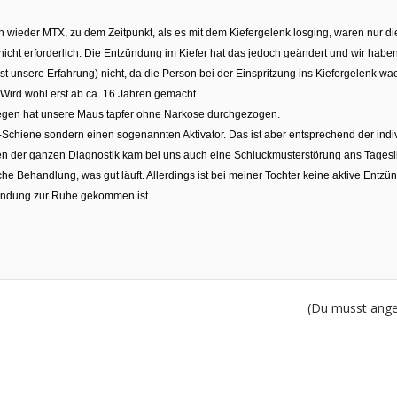
 wieder MTX, zu dem Zeitpunkt, als es mit dem Kiefergelenk losging, waren nur die
 nicht erforderlich. Die Entzündung im Kiefer hat das jedoch geändert und wir hab
 unsere Erfahrung) nicht, da die Person bei der Einspritzung ins Kiefergelenk wach
Wird wohl erst ab ca. 16 Jahren gemacht.
egen hat unsere Maus tapfer ohne Narkose durchgezogen.
-Schiene sondern einen sogenannten Aktivator. Das ist aber entsprechend der indi
n der ganzen Diagnostik kam bei uns auch eine Schluckmusterstörung ans Tagesli
che Behandlung, was gut läuft. Allerdings ist bei meiner Tochter keine aktive En
zündung zur Ruhe gekommen ist.
(Du musst angem