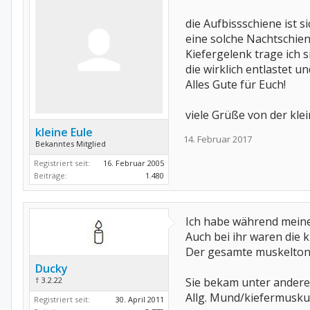
die Aufbissschiene ist s
eine solche Nachtschien
Kiefergelenk trage ich 
die wirklich entlastet u
Alles Gute für Euch!
viele Grüße von der kle
kleine Eule
14. Februar 2017
Bekanntes Mitglied
Registriert seit:
16. Februar 2005
Beiträge:
1.480
Ich habe während meiner
Auch bei ihr waren die k
Der gesamte muskeltonu
Ducky
† 3.2.22
Sie bekam unter anderem
Allg. Mund/kiefermuskul
Registriert seit:
30. April 2011