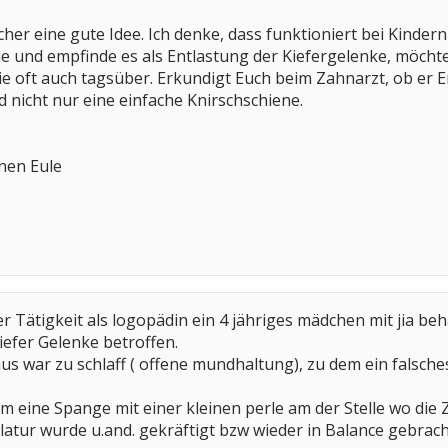
icher eine gute Idee. Ich denke, dass funktioniert bei Kinder
e und empfinde es als Entlastung der Kiefergelenke, möchte
sie oft auch tagsüber. Erkundigt Euch beim Zahnarzt, ob er
nd nicht nur eine einfache Knirschschiene.
inen Eule
 Tätigkeit als logopädin ein 4 jähriges mädchen mit jia beh
iefer Gelenke betroffen.
s war zu schlaff ( offene mundhaltung), zu dem ein falsch
 eine Spange mit einer kleinen perle am der Stelle wo die Zu
atur wurde u.and. gekräftigt bzw wieder in Balance gebrach