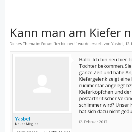
Kann man am Kiefer 
Dieses Thema im Forum "
Ich bin neu!
" wurde erstellt von
Yasbel
,
12.
Hallo. Ich bin neu hier
Tochter bekommen. Sie 
ganze Zeit und habe Ang
Kiefergelenk zeigt eine 
rudimentär angelegt bzw
Kieferköpfchen und der 
postarthritischer Verän
schlimmer wird? Unser K
hat sich dazu nicht ge
Yasbel
12. Februar 2017
Neues Mitglied
Registriert seit:
12. Februar 2017