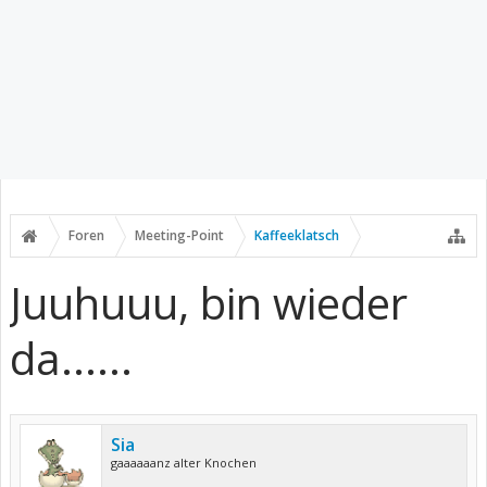
Foren
Meeting-Point
Kaffeeklatsch
Juuhuuu, bin wieder
da......
Sia
gaaaaaanz alter Knochen