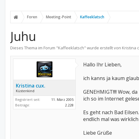
Foren
Meeting-Point
Kaffeeklatsch
Juhu
Dieses Thema im Forum "
Kaffeeklatsch
" wurde erstellt von
Kristina 
Hallo Ihr Lieben,
ich kanns ja kaum glau
Kristina cux.
Küstenkind
GENEHMIGT!!!! Wow, da i
ich so im Internet geles
Registriert seit:
11. März 2005
Beiträge:
2.228
Es geht nach Bad Eilsen
endlich mal was wirklich 
Liebe Grüße