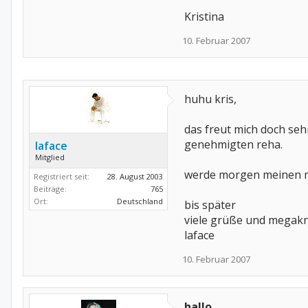
Kristina
10. Februar 2007
huhu kris,
das freut mich doch seh
genehmigten reha.
laface
Mitglied
werde morgen meinen ms
Registriert seit:
28. August 2003
Beiträge:
765
Ort:
Deutschland
bis später
viele grüße und megak
laface
10. Februar 2007
hallo