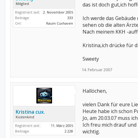
Mitglied
das ist doch gut,ich h
Registriert seit:
2. November 2005
Ich werde das Gebäude d
Beiträge:
333
Ort:
Raum Cuxhaven
sehen ob die alten Ärzt
Nach meinem KKH -auffe
Kristina,ich drücke für 
Sweety
14. Februar 2007
Hallöchen,
vielen Dank für eure L
Heute habe ich schon Po
Kristina cux.
Küstenkind
Jo, am 20.03.07 muss ich
Ich freu mich drauf un
Registriert seit:
11. März 2005
wichtig.
Beiträge:
2.228