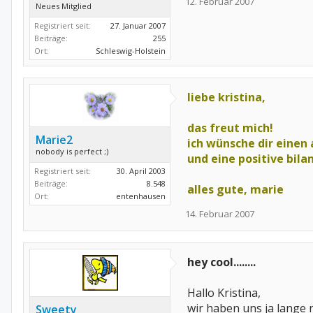
12. Februar 2007
Neues Mitglied
Registriert seit:
27. Januar 2007
Beiträge:
255
Ort:
Schleswig-Holstein
liebe kristina,
das freut mich!
Marie2
ich wünsche dir eine
nobody is perfect ;)
und eine positive bila
Registriert seit:
30. April 2003
Beiträge:
8.548
alles gute, marie
Ort:
entenhausen
14. Februar 2007
hey cool........
Hallo Kristina,
wir haben uns ja lange nic
Sweety