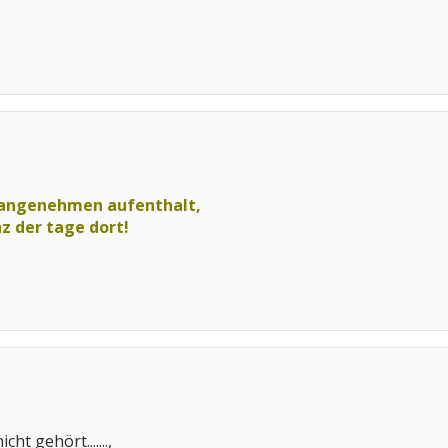
n angenehmen aufenthalt,
nz der tage dort!
ht gehört.......,