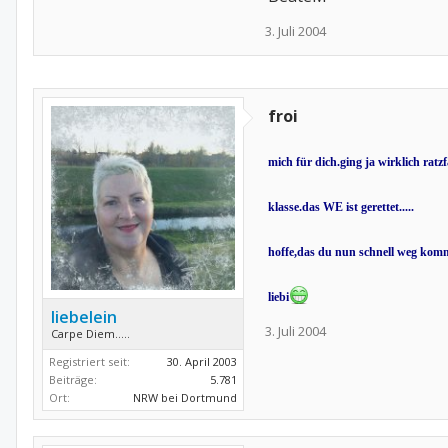
3. Juli 2004
froi
mich für dich.ging ja wirklich ratzfat
klasse.das WE ist gerettet.....
hoffe,das du nun schnell weg komm
liebi
liebelein
3. Juli 2004
Carpe Diem.....
Registriert seit:
30. April 2003
Beiträge:
5.781
Ort:
NRW bei Dortmund