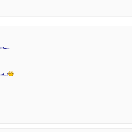
z......
st...!