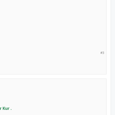
#3
 Kur .