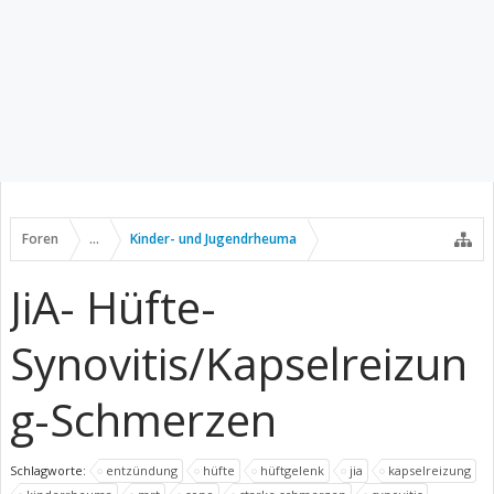
Foren
...
Kinder- und Jugendrheuma
JiA- Hüfte-
Synovitis/Kapselreizun
g-Schmerzen
Schlagworte:
entzündung
hüfte
hüftgelenk
jia
kapselreizung