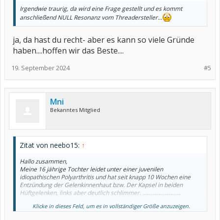
Irgendwie traurig, da wird eine Frage gestellt und es kommt
anschließend NULL Resonanz vom Threadersteller...
ja, da hast du recht- aber es kann so viele Gründe
haben....hoffen wir das Beste....
19. September 2024
#5
Mni
Bekanntes Mitglied
Zitat von neebo15:
↑
Hallo zusammen,
Meine 16 jährige Tochter leidet unter einer juvenilen
idiopathischen Polyarthritis und hat seit knapp 10 Wochen eine
Entzündung der Gelenkinnenhaut bzw. Der Kapsel in beiden
Hüftgelenken, links aber deutlich schlimmer. ..........................
Klicke in dieses Feld, um es in vollständiger Größe anzuzeigen.
Ich würde mich sehr über Rückmeldungen freuen.
Liebe Grüße