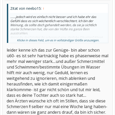
Zitat von neebo15:
↑
.......jedoch wird es einfach nicht besser und ich habe ehr das
Gefühl dass es sich wöchentlich verschlechtert. Ich bin der
Meinung, da sollte doch gehandelt werden, da sie ja sichtlich
starke Schmerzen hat, die von der Hüfte ins ganze Bein
ausstrahlen.
Kennt ihr das? Hattet ihr schonmal eine ähnliche Situation? Könnt
Klicke in dieses Feld, um es in vollständiger Größe anzuzeigen.
ihr mir einige Ratschläge geben?
....
leider kenne ich das zur Genüge- bin aber schon
ü60- es ist sehr hartnäckig habe es phasenweise mal
mehr mal weniger stark....und außer Schmerzmittel
und Schwimmen/bestimmte Übungen im Wasser
hilft mir auch wenig, nur Geduld, lernen es
weitgehend zu ignorieren, mich ablenken und
herausfinden, wie ich damit einigermaßen
klarkomnme- ist gar nicht schön und tut mir leid,
dass es deine Tochter auch so stark hat....
den Ärzten wünsche ich oft im Stillen, dass sie diese
Schmerzen !! selber nur mal eine Woche lang haben-
dann wären sie ganz anders drauf, da bin ich sicher.