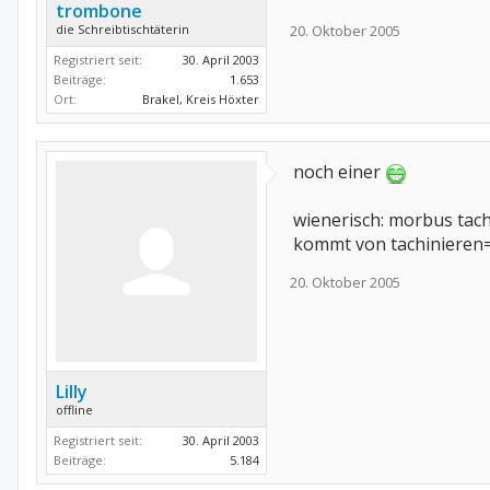
trombone
die Schreibtischtäterin
20. Oktober 2005
Registriert seit:
30. April 2003
Beiträge:
1.653
Ort:
Brakel, Kreis Höxter
noch einer
wienerisch: morbus tac
kommt von tachinieren= 
20. Oktober 2005
Lilly
offline
Registriert seit:
30. April 2003
Beiträge:
5.184