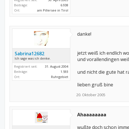
Beiträge:
6.938
Ort:
am Pillersee in Tirol
danke!
jetzt weiß ich endlich wo
Sabrina12682
Ich sage was ich denke.
und vorallendingen weiß
Registriert seit:
31. August 2004
und nicht die gute hat ra
Beiträge:
1.593
Ort:
Ruhrgebiet
lieben gruß bine
20. Oktober 2005
Ahaaaaaaaa
wußte doch schon immer