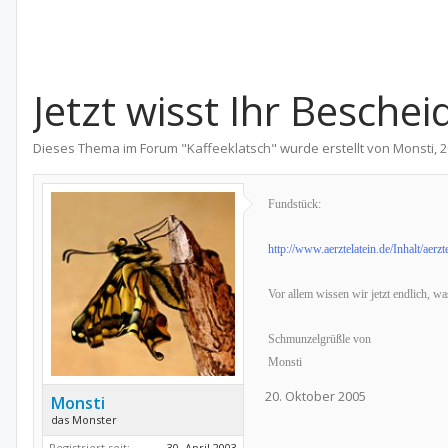
Jetzt wisst Ihr Beschei
Dieses Thema im Forum "
Kaffeeklatsch
" wurde erstellt von
Monsti
,
2
Fundstück:
http://www.aerztelatein.de/Inhalt/aer
Vor allem wissen wir jetzt endlich, wa
Schmunzelgrüßle von
Monsti
20. Oktober 2005
Monsti
das Monster
Registriert seit:
30. April 2003