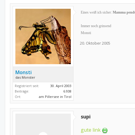
Eines weiß ich sicher:
Mamma pendu
Immer noch grinsend
Monsti
20. Oktober 2005
Monsti
das Monster
Registriert seit:
30. April 2003
Beiträge:
6.938
Ort:
am Pillersee in Tirol
supi
gute link