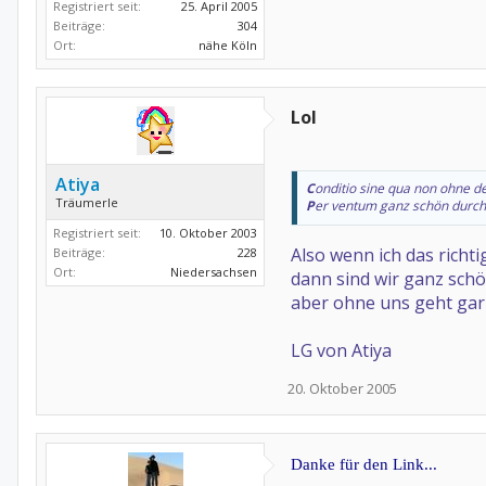
Registriert seit:
25. April 2005
Beiträge:
304
Ort:
nähe Köln
Lol
Atiya
C
onditio sine qua non
ohne de
Träumerle
P
er ventum
ganz schön durc
Registriert seit:
10. Oktober 2003
Also wenn ich das richti
Beiträge:
228
Ort:
Niedersachsen
dann sind wir ganz sch
aber ohne uns geht gar
LG von Atiya
20. Oktober 2005
Danke für den Link...