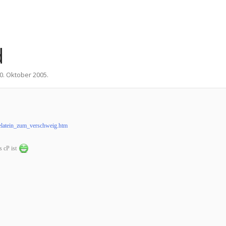
d
0. Oktober 2005
.
ztelatein_zum_verschweig.htm
s cP ist