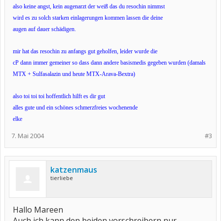
also keine angst, kein augenarzt der weiß das du resochin nimmst
wird es zu solch starken einlagerungen kommen lassen die deine
augen auf dauer schädigen.
mir hat das resochin zu anfangs gut geholfen, leider wurde die
cP dann immer gemeiner so dass dann andere basismedis gegeben wurden (damals
MTX + Sulfasalazin und heute MTX-Arava-Bextra)
also toi toi toi hoffentlich hilft es dir gut
alles gute und ein schönes schmerzfreies wochenende
elke
7. Mai 2004
#3
katzenmaus
tierliebe
Hallo Mareen
Auch ich kann den beiden vorschreibern nur