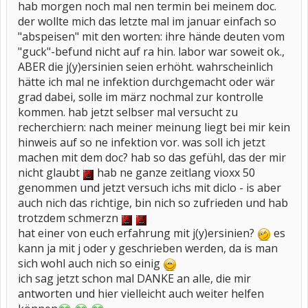
hab morgen noch mal nen termin bei meinem doc.
der wollte mich das letzte mal im januar einfach so
"abspeisen" mit den worten: ihre hände deuten vom
"guck"-befund nicht auf ra hin. labor war soweit ok.,
ABER die j(y)ersinien seien erhöht. wahrscheinlich
hätte ich mal ne infektion durchgemacht oder wär
grad dabei, solle im märz nochmal zur kontrolle
kommen. hab jetzt selbser mal versucht zu
recherchiern: nach meiner meinung liegt bei mir kein
hinweis auf so ne infektion vor. was soll ich jetzt
machen mit dem doc? hab so das gefühl, das der mir
nicht glaubt
hab ne ganze zeitlang vioxx 50
genommen und jetzt versuch ichs mit diclo - is aber
auch nich das richtige, bin nich so zufrieden und hab
trotzdem schmerzn
hat einer von euch erfahrung mit j(y)ersinien?
es
kann ja mit j oder y geschrieben werden, da is man
sich wohl auch nich so einig
ich sag jetzt schon mal DANKE an alle, die mir
antworten und hier vielleicht auch weiter helfen