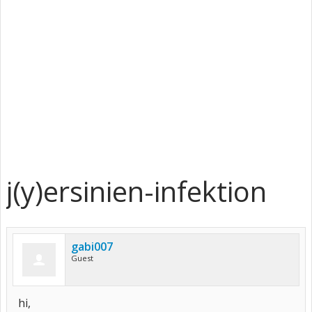
j(y)ersinien-infektion
gabi007
Guest
hi,