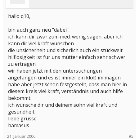
Nun waren wir in achtwöchigen Abständen immer wieder zu
Kontrolluntersuchungen in der MHH, nie wurden Rheumafaktoren
im Blut festgestellt. Von Steifheit des Gelenkes am Morgen ist
hallo q10,
keine Spur, der kleine ist immer in Nullkommanichts aus dem
Bett... Der mitbehandelnde Orthopäde zweifelt immer noch an,
bin auch ganz neu "dabei".
dass es Kinderrheuma ist und hat uns im Dez. zu einem
Gegengutachten zu einem zweiten Rheumatologen geschickt -
ich kann dir zwar zum med. wenig sagen, aber ich
Ergebnis: keine Entzündung mehr auf dem Ultraschall erkennbar,
kann dir viel kraft wünschen.
war wohl doch nur eine reaktive Geschichte...
die unsicherheit und sicherlich auch ein stückweit
Jetzt ca. 4 Wochen später hatten wir den nächsten Besuch in der
hilflosigkeit ist für uns mütter einfach sehr schwer
MHH, jetzt sind plötzlich in beiden Sprunggelenken Entzündungen
zu ertragen.
auf dem Ultraschall zu sehen. Für die Ärzte der MHH ist es nun
sicher Rheuma und sie wollen gleich mit Cortison ran...
wir haben jetzt mit den untersuchungen
angefangen und es ist immer ein kloß im magen.
Doch wenn ich hier in den Foren lese, wie sich das Rheuma bei
habe aber jetzt schon festgestellt, dass man hier in
euch äußert, dann bin ich doch sehr am zweifeln, ob nicht der
Orthopäde doch recht hat!
diesem kreis viel kraft, verständnis und auch hilfe
Gibt es jemanden, der auch Kinderrheuma in dieser "leichten"
bekommt.
Form (keine Gelenkschwellungen, keine Morgensteifigkeit, kein
ich wünsche dir und deinem sohn viel kraft und
Fieber, keine Augenentzündungen - nur Wasser im Gelenk auf dem
Ultraschall sichtbar und die Schonhaltung, die nach der
gesundheit.
Krankengym aber auch schon fast weg ist) hat?
liebe grüsse
hamasus
21. Januar 2006
#5