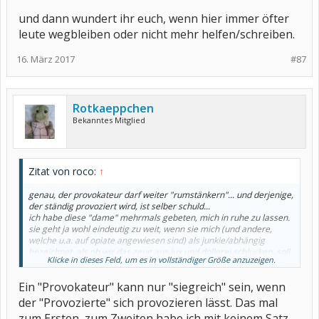
und dann wundert ihr euch, wenn hier immer öfter
leute wegbleiben oder nicht mehr helfen/schreiben.
16. März 2017
#87
Rotkaeppchen
Bekanntes Mitglied
Zitat von roco:
↑
genau, der provokateur darf weiter "rumstänkern"... und derjenige,
der ständig provoziert wird, ist selber schuld...
ich habe diese "dame" mehrmals gebeten, mich in ruhe zu lassen.
sie geht ja wohl eindeutig zu weit, wenn sie mich (und andere,
welche u.a. auf opiate angewiesen sind) als junkie/abhängig
bezeichnet, als ob wir das zeug aus jux und dollerei schlucken, soll
Klicke in dieses Feld, um es in vollständiger Größe anzuzeigen.
sie froh sein, das sie keine schmerzen kennt...
Ein "Provokateur" kann nur "siegreich" sein, wenn
und weil ich mich nicht aussperren lassen will, und genau das wäre
es, wenn ICH bestimmte zusammenhänge nicht mehr erkennen
der "Provozierte" sich provozieren lässt. Das mal
kann, weil bestimmte beiträge nicht angezeigt werden, muss ich
zum Ersten, zum Zweiten habe ich mit keinem Satz