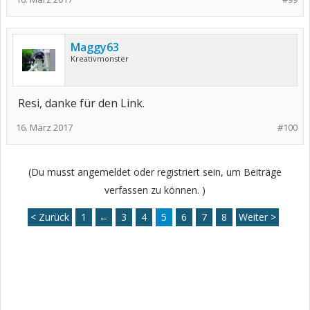
Maggy63
Kreativmonster
Resi, danke für den Link.
16. März 2017
#100
(Du musst angemeldet oder registriert sein, um Beiträge
verfassen zu können. )
< Zurück
1
←
3
4
5
6
7
8
Weiter >