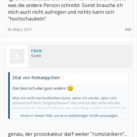
was die andere Person schreibt. Somit brauche ich
mich auch nicht aufregen und nichts kann sich
"hochschaukeln".
16. März 2017
#86
roco
Guest
Zitat von Rotkaeppchen:
↑
Das liest sich aber ganz anders.
Was ich nicht nachvollziehen kann, wenn ich merke, dass sich
jemand auf mich "eingeschossen" hat und ich das nicht möchte,
dann gehe ich dem am Besten aus dem Weg, in dem ich die Person
auf die Ignorierliste setze. Dann kann ich nicht mehr lesen, was die
Klicke in dieses Feld, um es in vollständiger Größe anzuzeigen.
andere Person schreibt. Somit brauche ich mich auch nicht
aufregen und nichts kann sich "hochschaukeln".
genau, der provokateur darf weiter "rumstänkern"...