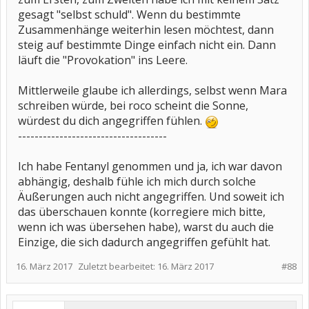
mich jetzt auch noch als "selbst schuld" betiteln lassen?
gesagt "selbst schuld". Wenn du bestimmte
na dann... kuschelt mal weiter, mir ist meine zeit jetzt echt zu
Zusammenhänge weiterhin lesen möchtest, dann
schade. DAS habe ich nicht nötig. und viel spass beim erkennen,
steig auf bestimmte Dinge einfach nicht ein. Dann
wenn sich dieser troll den nächsten rauspickt.
läuft die "Provokation" ins Leere.
und dann wundert ihr euch, wenn hier immer öfter leute
wegbleiben oder nicht mehr helfen/schreiben.
Mittlerweile glaube ich allerdings, selbst wenn Mara
schreiben würde, bei roco scheint die Sonne,
würdest du dich angegriffen fühlen.
------------------------------------
Ich habe Fentanyl genommen und ja, ich war davon
abhängig, deshalb fühle ich mich durch solche
Äußerungen auch nicht angegriffen. Und soweit ich
das überschauen konnte (korregiere mich bitte,
wenn ich was übersehen habe), warst du auch die
Einzige, die sich dadurch angegriffen gefühlt hat.
16. März 2017
Zuletzt bearbeitet:
16. März 2017
#88