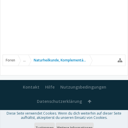
Foren
...
Naturheilkunde, Komplementär- u. Alternativmedizin
Kontakt
Hilfe
Nutzungsbedingungen
Datenschutzerklärung
Diese Seite verwendet Cookies. Wenn du dich weiterhin auf dieser Seite
Forum software by XenForo™
aufhältst, akzeptierst du unseren Einsatz von Cookies.
-
Deutsch von xenDach
Some XenForo functionality crafted by
Audentio Design
.
Theme designed by
ThemeHouse
.
Zustimmen
Weitere Informationen