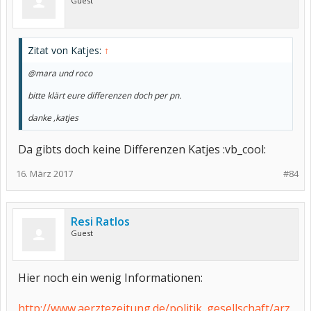
Guest
Zitat von Katjes:
↑
@mara und roco
bitte klärt eure differenzen doch per pn.
danke ,katjes
Da gibts doch keine Differenzen Katjes :vb_cool:
16. März 2017
#84
Resi Ratlos
Guest
Hier noch ein wenig Informationen:
http://www.aerztezeitung.de/politik_gesellschaft/arz