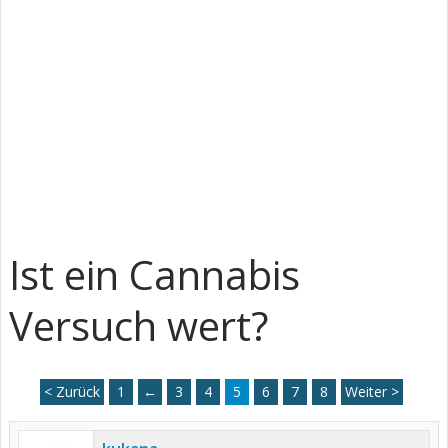
Ist ein Cannabis
Versuch wert?
< Zurück
1
←
3
4
5
6
7
8
Weiter >