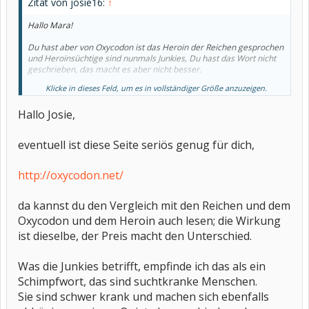
Zitat von josie16:
↑
Hallo Mara!
Du hast aber von Oxycodon ist das Heroin der Reichen gesprochen
und Heroinsüchtige sind nunmals Junkies, Du hast das Wort nicht
geschrieben, das macht es aber nicht besser.
Klicke in dieses Feld, um es in vollständiger Größe anzuzeigen.
Wie Lagune schon schrieb, ist der Einsatz von Opioiden in der
Schmerztherapie etwas völlig anderes, als das, was der Süchtige
Hallo Josie,
auf der Straße kauft, damit er sich wegbeamen kann.
Da Du aber den Unterschied anscheinend nicht kennst, brauchen
wir darüber nicht weiter zu sprechen und was bei Wiki steht, das
eventuell ist diese Seite seriös genug für dich,
kannst auch Du dort eingestellt haben
http://oxycodon.net/
da kannst du den Vergleich mit den Reichen und dem
Oxycodon und dem Heroin auch lesen; die Wirkung
ist dieselbe, der Preis macht den Unterschied.
Was die Junkies betrifft, empfinde ich das als ein
Schimpfwort, das sind suchtkranke Menschen.
Sie sind schwer krank und machen sich ebenfalls