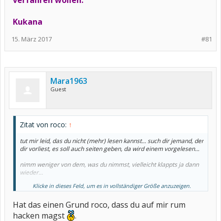
verfahren wollen.
Kukana
15. März 2017
#81
Mara1963
Guest
Zitat von roco:
↑
tut mir leid, das du nicht (mehr) lesen kannst... such dir jemand, der
dir vorliest, es soll auch seiten geben, da wird einem vorgelesen...
nimm weniger von dem, was du nimmst, vielleicht klappts ja dann
wieder...
Klicke in dieses Feld, um es in vollständiger Größe anzuzeigen.
ach, und bitte... sprich mich nicht mehr an... vielleicht kannst du ja
wenigstens (noch) bitten erfüllen...
Hat das einen Grund roco, dass du auf mir rum
hacken magst
.