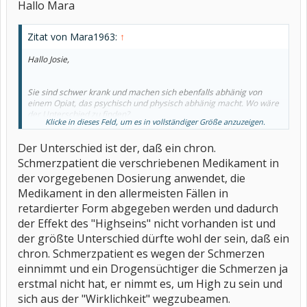
Hallo Mara
Zitat von Mara1963:
↑
Hallo Josie,
Sie sind schwer krank und machen sich ebenfalls abhänig von
einem Opiat, das psychisch und physisch abhänig macht. Wo wäre
der Unterschied zu finden?
Klicke in dieses Feld, um es in vollständiger Größe anzuzeigen.
Deshalb wäre es doch für alle wünschenswert, dass unsere
Der Unterschied ist der, daß ein chron.
Gesetze etwas menschlich gerichtet werden.
Die Zukunft arbeitet mit, in den Niederlanden funktioniert es sehr
Schmerzpatient die verschriebenen Medikament in
gut, vielleicht kann das auch mal in Deutschland so sein.
der vorgegebenen Dosierung anwendet, die
Da würde vielen Menschen viel Leid erspart bleiben in einem
Abhänigkeitsdilemma, das durch Opioidschmerzmittel ausgelöst
Medikament in den allermeisten Fällen in
wird.
retardierter Form abgegeben werden und dadurch
der Effekt des "Highseins" nicht vorhanden ist und
der größte Unterschied dürfte wohl der sein, daß ein
chron. Schmerzpatient es wegen der Schmerzen
einnimmt und ein Drogensüchtiger die Schmerzen ja
erstmal nicht hat, er nimmt es, um High zu sein und
sich aus der "Wirklichkeit" wegzubeamen.