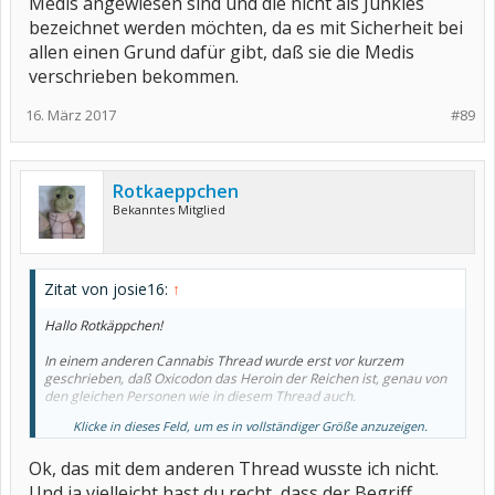
Medis angewiesen sind und die nicht als Junkies
bezeichnet werden möchten, da es mit Sicherheit bei
allen einen Grund dafür gibt, daß sie die Medis
verschrieben bekommen.
16. März 2017
#89
Rotkaeppchen
Bekanntes Mitglied
Zitat von josie16:
↑
Hallo Rotkäppchen!
In einem anderen Cannabis Thread wurde erst vor kurzem
geschrieben, daß Oxicodon das Heroin der Reichen ist, genau von
den gleichen Personen wie in diesem Thread auch.
Klicke in dieses Feld, um es in vollständiger Größe anzuzeigen.
Es gibt nunmal Personen die auf BTM-pflichtige Medis angewiesen
sind und die nicht als Junkies bezeichnet werden möchten, da es
Ok, das mit dem anderen Thread wusste ich nicht.
mit Sicherheit bei allen einen Grund dafür gibt, daß sie die Medis
verschrieben bekommen.
Und ja vielleicht hast du recht, dass der Begriff