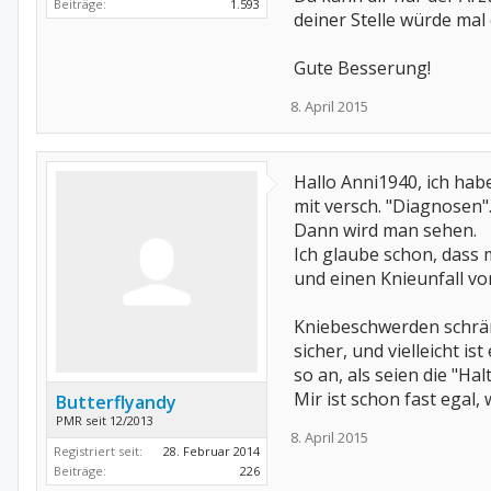
Beiträge:
1.593
deiner Stelle würde mal
Gute Besserung!
8. April 2015
Hallo Anni1940, ich ha
mit versch. "Diagnosen".
Dann wird man sehen.
Ich glaube schon, dass 
und einen Knieunfall vor
Kniebeschwerden schrän
sicher, und vielleicht is
so an, als seien die "Ha
Mir ist schon fast egal,
Butterflyandy
PMR seit 12/2013
8. April 2015
Registriert seit:
28. Februar 2014
Beiträge:
226