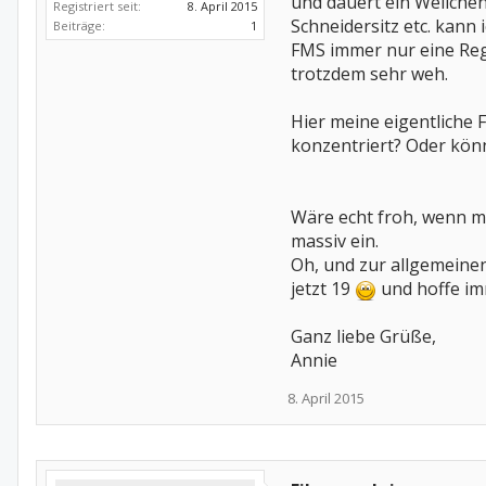
und dauert ein Weilchen
Registriert seit:
8. April 2015
Schneidersitz etc. kann 
Beiträge:
1
FMS immer nur eine Regi
trotzdem sehr weh.
Hier meine eigentliche 
konzentriert? Oder kön
Wäre echt froh, wenn mi
massiv ein.
Oh, und zur allgemeinen
jetzt 19
und hoffe imm
Ganz liebe Grüße,
Annie
8. April 2015