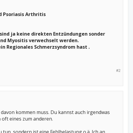
Psoriasis Arthritis
 sind ja keine direkten Entzündungen sonder
 und Myositis verwechselt werden.
u ein Regionales Schmerzsyndrom hast .
#2
lles davon kommen muss. Du kannst auch irgendwas
a oft eines zum anderen.
 tun, sondern ist eine Fehlbelastung o.ä. Ich an