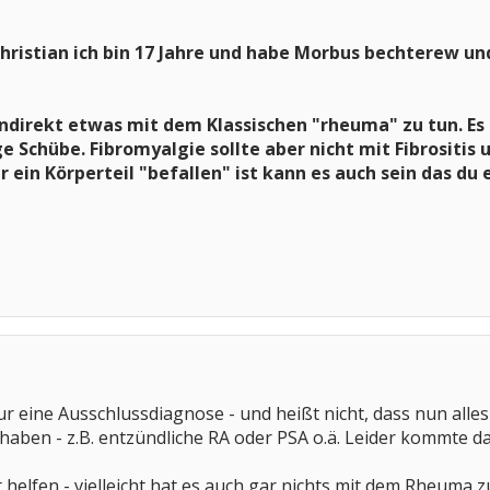
ristian ich bin 17 Jahre und habe Morbus bechterew und 
indirekt etwas mit dem Klassischen "rheuma" zu tun. Es
 Schübe. Fibromyalgie sollte aber nicht mit Fibrositis
 ein Körperteil "befallen" ist kann es auch sein das d
 nur eine Ausschlussdiagnose - und heißt nicht, dass nun a
haben - z.B. entzündliche RA oder PSA o.ä. Leider kommte d
 helfen - vielleicht hat es auch gar nichts mit dem Rheuma zu