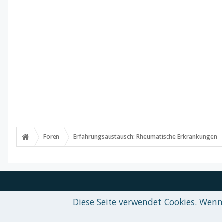
Foren
Erfahrungsaustausch: Rheumatische Erkrankungen
Diese Seite verwendet Cookies. Wenn 
Forum software by XenForo™
© 2010-2018 XenForo Ltd.
-
Deutsch von
Some XenForo functionality crafted by
Audentio Design
.