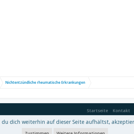
Nichtentzündliche rheumatische Erkrankungen
Startseite
Kontakt
du dich weiterhin auf dieser Seite aufhältst, akzeptie
 xenDach
©2010-2017
Zustimmen
Weitere Informationen