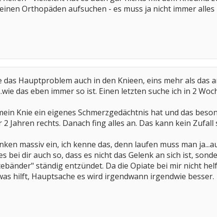
 einen Orthopäden aufsuchen - es muss ja nicht immer alles
be das Hauptproblem auch in den Knieen, eins mehr als das 
.wie das eben immer so ist. Einen letzten suche ich in 2 Woc
mein Knie ein eigenes Schmerzgedächtnis hat und das besonder
 2 Jahren rechts. Danach fing alles an. Das kann kein Zufall 
ken massiv ein, ich kenne das, denn laufen muss man ja...a
t es bei dir auch so, dass es nicht das Gelenk an sich ist, sond
ltebänder" ständig entzündet. Da die Opiate bei mir nicht helf
 was hilft, Hauptsache es wird irgendwann irgendwie besser.