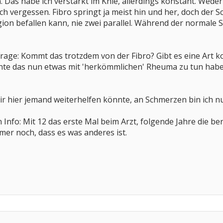
. Das habe ich verstärkt im Knie, allerdings konstant. Weder
ich vergessen. Fibro springt ja meist hin und her, doch der 
on befallen kann, nie zwei parallel. Während der normale 
Frage: Kommt das trotzdem von der Fibro? Gibt es eine Art 
nte das nun etwas mit 'herkömmlichen' Rheuma zu tun hab
r hier jemand weiterhelfen könnte, an Schmerzen bin ich n
 Info: Mit 12 das erste Mal beim Arzt, folgende Jahre die 
er noch, dass es was anderes ist.