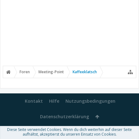
Foren
Meeting-Point
Kaffeeklatsch
Kontakt
Hilfe
Nutzungsbedingungen
Datenschutzerklärung
Diese Seite verwendet Cookies. Wenn du dich weiterhin auf dieser Seite
Forum software by XenForo™
aufhältst, akzeptierst du unseren Einsatz von Cookies.
-
Deutsch von xenDach