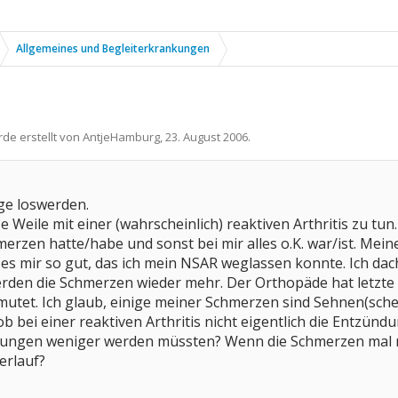
Allgemeines und Begleiterkrankungen
rde erstellt von
AntjeHamburg
,
23. August 2006
.
ge loswerden.
e Weile mit einer (wahrscheinlich) reaktiven Arthritis zu tu
rzen hatte/habe und sonst bei mir alles o.K. war/ist. Mein
s mir so gut, das ich mein NSAR weglassen konnte. Ich dac
erden die Schmerzen wieder mehr. Der Orthopäde hat letz
mutet. Ich glaub, einige meiner Schmerzen sind Sehnen(sc
 ob bei einer reaktiven Arthritis nicht eigentlich die Entzün
ngen weniger werden müssten? Wenn die Schmerzen mal me
erlauf?
?