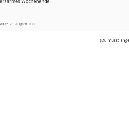
merzarmes Wochenende,
eitet:
25. August 2006
(Du musst angem