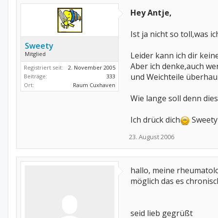
Hey Antje,
Ist ja nicht so toll,was ic
Sweety
Mitglied
Leider kann ich dir kein
Aber ich denke,auch we
Registriert seit:
2. November 2005
und Weichteile überhaup
Beiträge:
333
Ort:
Raum Cuxhaven
Wie lange soll denn die
Ich drück dich
Sweety
23. August 2006
hallo, meine rheumatolo
möglich das es chronisc
seid lieb gegrüßt