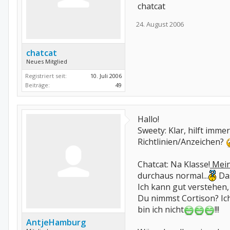
chatcat
24. August 2006
chatcat
Neues Mitglied
Registriert seit:
10. Juli 2006
Beiträge:
49
Hallo!
Sweety: Klar, hilft imme
Richtlinien/Anzeichen?
Chatcat: Na Klasse!
Mei
durchaus normal...
Das
Ich kann gut verstehen, 
Du nimmst Cortison? Ich
bin ich nicht
!!!
AntjeHamburg