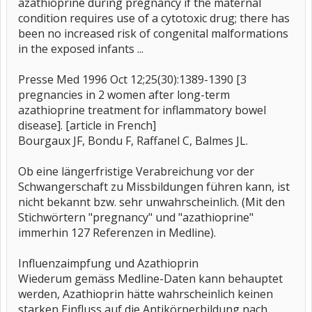
azathioprine during pregnancy if the maternal
condition requires use of a cytotoxic drug; there has
been no increased risk of congenital malformations
in the exposed infants ...
Presse Med 1996 Oct 12;25(30):1389-1390 [3
pregnancies in 2 women after long-term
azathioprine treatment for inflammatory bowel
disease]. [article in French]
Bourgaux JF, Bondu F, Raffanel C, Balmes JL.
Ob eine längerfristige Verabreichung vor der
Schwangerschaft zu Missbildungen führen kann, ist
nicht bekannt bzw. sehr unwahrscheinlich. (Mit den
Stichwörtern "pregnancy" und "azathioprine"
immerhin 127 Referenzen in Medline).
Influenzaimpfung und Azathioprin
Wiederum gemäss Medline-Daten kann behauptet
werden, Azathioprin hätte wahrscheinlich keinen
starken Einfluss auf die Antikörperbildung nach