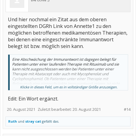
Und hier nochmal ein Zitat aus dem oberen
eingestellten DGRh Link von Annette1 zu den
möglichen betroffenen medikamentösen Therapien,
bei denen eine eingeschränkte Immunantwort
belegt ist bzw. möglich sein kann.
Eine Abschwächung der Immunantwort ist dagegen belegt für
Patienten unter einer laufenden Therapie mit Rituximab und sie
kann nicht ausgeschlossen werden bei Patienten unter einer
Therapie mit Abatacept oder auch mit Mycophenolat und
Cyclophosphamid. Ob Patienten unter einer Therapie mit
Belimumab eine eingeschränkte Immunantwort zeigen, ist nicht
Klicke in dieses Feld, um es in vollständiger Größe anzuzeigen.
eindeutig geklärt. Für Patienten, die während einer der Impfungen
unter einer dieser Therapien standen und für Patienten, die
Edit: Ein Wort ergänzt.
während einer der Impfungen mit mehr als 10 mg/Tag
Prednisolonäquivalent behandelt wurden, ist zwar nicht bewiesen,
dass die individuelle Impfantwort abgeschwächt wurde, bei diesen
20. August 2021
Zuletzt bearbeitet:
20. August 2021
#14
Patienten kann aber eine Auffrischimpfung im Einzelfall diskutiert
werden.
Ruth
und
stray cat
gefällt das.
Quelle:
https://dgrh.de/Start/Wissenschaft/Forschung/COVID-
19/Stellungnahme-der-DGRh-zu-Auffrischimpfungen-gegen-SARS-
CoV-2.html?