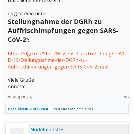
Hallo liebe Interessierte,
es gibt eine neue "
Stellungnahme der DGRh zu
Auffrischimpfungen gegen SARS-
CoV-2
":
https://dgrh.de/Start/Wissenschaft/Forschung/COVI
D-19/Stellungnahme-der-DGRh-zu-
Auffrischimpfungen-gegen-SARS-CoV-2.html
Viele Grüße
Annette
20. August 2021
#6
lieselotte08
,
Ruth
,
Pasti
und
4 anderen
gefällt das.
Nudelmonster