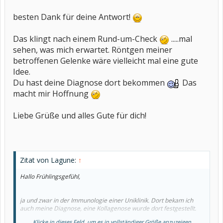
besten Dank für deine Antwort!
Das klingt nach einem Rund-um-Check
.....mal
sehen, was mich erwartet. Röntgen meiner
betroffenen Gelenke wäre vielleicht mal eine gute
Idee.
Du hast deine Diagnose dort bekommen
Das
macht mir Hoffnung
Liebe Grüße und alles Gute für dich!
Zitat von Lagune:
↑
Hallo Frühlingsgefühl,
ja und zwar in der Immunologie einer Uniklinik. Dort bekam ich
auch meine Diagnose, eine Kollagenose wurde dort festgestellt.
Klicke in dieses Feld, um es in vollständiger Größe anzuzeigen.