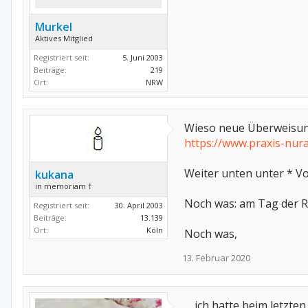
Murkel
Aktives Mitglied
Registriert seit:
5. Juni 2003
Beiträge:
219
Ort:
NRW
Wieso neue Überweisung?
https://www.praxis-nur
Weiter unten unter * V
kukana
in memoriam †
Noch was: am Tag der Ra
Registriert seit:
30. April 2003
Beiträge:
13.139
Ort:
Köln
Noch was,
13. Februar 2020
… ich hatte beim letzt