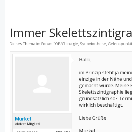
Immer Skelettszintigr
Dieses Thema im Forum "
OP/Chirurgie, Synoviorthese, Gelenkpunkt
Hallo,
im Prinzip steht ja mein
einzige in der Nähe und
gemacht wurde. Meine Rh
Skelettszintigraphie lie
grundsätzlich so? Termi
wirklich beschäftigt.
Liebe Grüße,
Murkel
Aktives Mitglied
Murkel
Registriert seit:
5. Juni 2003