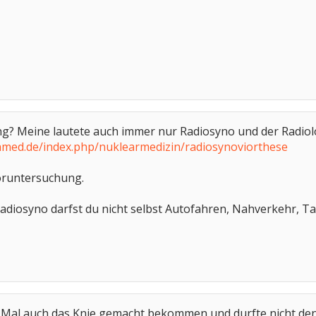
 Meine lautete auch immer nur Radiosyno und der Radiologe
amed.de/index.php/nuklearmedizin/radiosynoviorthese
oruntersuchung.
diosyno darfst du nicht selbst Autofahren, Nahverkehr, Ta
en Mal auch das Knie gemacht bekommen und durfte nicht de