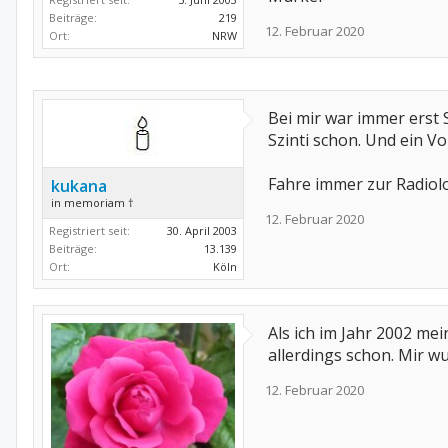
Beiträge:
219
12. Februar 2020
Ort:
NRW
Bei mir war immer erst 
Szinti schon. Und ein V
Fahre immer zur Radiolo
kukana
in memoriam †
12. Februar 2020
Registriert seit:
30. April 2003
Beiträge:
13.139
Ort:
Köln
Als ich im Jahr 2002 m
allerdings schon. Mir w
12. Februar 2020