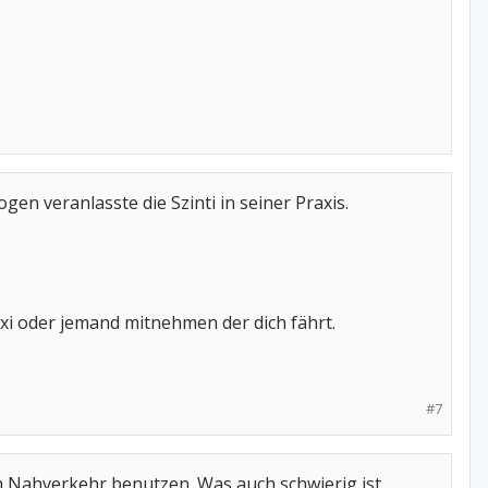
n veranlasste die Szinti in seiner Praxis.
xi oder jemand mitnehmen der dich fährt.
#7
n Nahverkehr benutzen. Was auch schwierig ist,