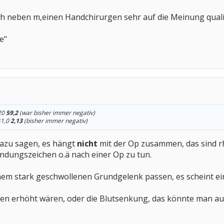
ch neben m,einen Handchirurgen sehr auf die Meinung quali
e"
<20
59,2
(war bisher immer negativ)
<1,0
2,13
(bisher immer negativ)
 dazu sagen, es hängt
nicht
mit der Op zusammen, das sind r
ündungszeichen o.ä nach einer Op zu tun.
inem stark geschwollenen Grundgelenk passen, es scheint e
en erhöht wären, oder die Blutsenkung, das könnte man auf 