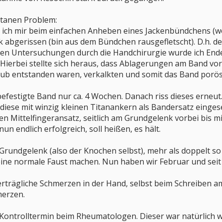
anen Problem:
ich mir beim einfachen Anheben eines Jackenbündchens (wol
 abgerissen (bin aus dem Bündchen rausgefletscht). D.h. de
sen Untersuchungen durch die Handchirurgie wurde ich End
 Hierbei stellte sich heraus, dass Ablagerungen am Band v
b entstanden waren, verkalkten und somit das Band porö
 befestigte Band nur ca. 4 Wochen. Danach riss dieses erne
ese mit winzig kleinen Titanankern als Bandersatz eingese
ren Mittelfingeransatz, seitlich am Grundgelenk vorbei bis 
un endlich erfolgreich, soll heißen, es hält.
 Grundgelenk (also der Knochen selbst), mehr als doppelt so 
ine normale Faust machen. Nun haben wir Februar und seit 
trägliche Schmerzen in der Hand, selbst beim Schreiben a
erzen.
Kontrolltermin beim Rheumatologen. Dieser war natürlich we