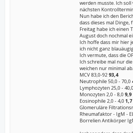
werden musste. Ich soll
nächsten Kontrolltermin
Nun habe ich den Berich
dass dieses mal Dinge, 
Freitag habe ich einen 
August doch nochmal e
Ich hoffe dass mir hier
ich nicht ganz blauäugi
Ich vermute, dass die O
Ich schreibe mal nur di
weichen nur minimal ab
MCV 83,0-92
93,4
Neutrophile 50,0 - 70,0
Lymphozyten 25,0 - 40,
Monozyten 2,0 - 8,0
9,9
Eosinophile 2,0 - 4,0
1,7
Glomeruläre Filtration
Rheumafaktor - IgM - E
Borrelien Antikörper IgM