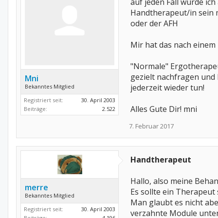
auf jeden Fall würde ic
Handtherapeut/in sein 
oder der AFH
Mir hat das nach einem 
"Normale" Ergotherapeut
gezielt nachfragen und 
Mni
jederzeit wieder tun!
Bekanntes Mitglied
Registriert seit:
30. April 2003
Alles Gute Dir! mni
Beiträge:
2.522
7. Februar 2017
Handtherapeut
Hallo, also meine Beha
merre
Es sollte ein Therapeut
Bekanntes Mitglied
Man glaubt es nicht abe
Registriert seit:
30. April 2003
verzahnte Module untert
Beiträge:
4.196