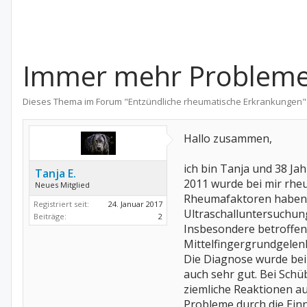
Immer mehr Probleme
Dieses Thema im Forum "
Entzündliche rheumatische Erkrankungen
"
Hallo zusammen,
ich bin Tanja und 38 Jah
Tanja E.
2011 wurde bei mir rheu
Neues Mitglied
Rheumafaktoren haben b
Registriert seit:
24. Januar 2017
Ultraschalluntersuchun
Beiträge:
2
Insbesondere betroffen 
Mittelfingergrundgelen
Die Diagnose wurde bei 
auch sehr gut. Bei Schü
ziemliche Reaktionen au
Probleme durch die Ein