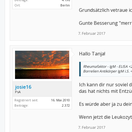
Ort:
Berlin
Grundsätzlich vetraue i
Gunte Besserung "merr
7. Februar 2017
Hallo Tanja!
Rheumafaktor - IgM - ELISA 
Borrelien Antikörper IgM i.S. 
Ich kann dir nur soviel
josie16
das hat nichts mit Entz
PsA
Registriert seit:
16. Mai 2010
Es würde aber ja zu de
Beiträge:
2.372
Wenn jetzt die Leukozyt
7. Februar 2017