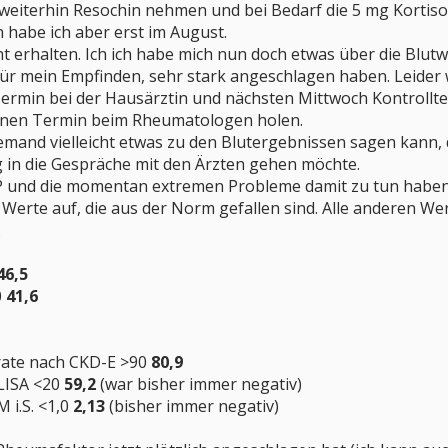
 weiterhin Resochin nehmen und bei Bedarf die 5 mg Kortiso
 habe ich aber erst im August.
t erhalten. Ich ich habe mich nun doch etwas über die Blutw
für mein Empfinden, sehr stark angeschlagen haben. Leider 
Termin bei der Hausärztin und nächsten Mittwoch Kontrollter
inen Termin beim Rheumatologen holen.
 jemand vielleicht etwas zu den Blutergebnissen sagen kann
g in die Gespräche mit den Ärzten gehen möchte.
P und die momentan extremen Probleme damit zu tun haben, 
e Werte auf, die aus der Norm gefallen sind. Alle anderen W
.
46,5
0
41,6
srate nach CKD-E >90
80,9
LISA <20
59,2
(war bisher immer negativ)
 i.S. <1,0
2,13
(bisher immer negativ)