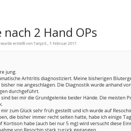
 nach 2 Hand OPs
 wurde erstellt von
Tanja E.
,
7. Februar 2017
.
re jung.
matische Arhtritis diagnostiziert. Meine bisherigen Bluter
isher nie angeschlagen. Die Diagnostik wurde anhand vo
gen durchgeführt.
sind bei mir die Grundgelenke beider Hände. Die meisten P
k.
mir zum Glück sehr früh gestellt und ich wurde auf Resochin
ben, die bisher immer recht selten hatte, habe ich einige T
f Kortison habe (auch bei nur 5 mg) wird versucht diese Ein
nahme von Resochin stark zurück gegangen.