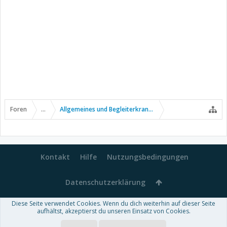
Foren
...
Allgemeines und Begleiterkrankungen
Kontakt
Hilfe
Nutzungsbedingungen
Datenschutzerklärung
Diese Seite verwendet Cookies. Wenn du dich weiterhin auf dieser Seite
Forum software by XenForo™
aufhältst, akzeptierst du unseren Einsatz von Cookies.
-
Deutsch von xenDach
Some XenForo functionality crafted by
Audentio Design
.