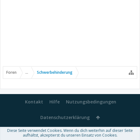
Foren
...
Schwerbehinderung
Kontakt
Hilfe
Nutzungsbedingungen
Datenschutzerklärung
Diese Seite verwendet Cookies. Wenn du dich weiterhin auf dieser Seite
Forum software by XenForo™
aufhältst, akzeptierst du unseren Einsatz von Cookies.
-
Deutsch von xenDach