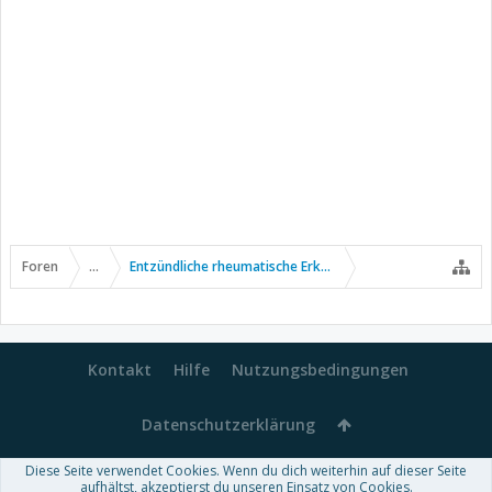
Foren
...
Entzündliche rheumatische Erkrankungen
Kontakt
Hilfe
Nutzungsbedingungen
Datenschutzerklärung
Diese Seite verwendet Cookies. Wenn du dich weiterhin auf dieser Seite
Forum software by XenForo™
aufhältst, akzeptierst du unseren Einsatz von Cookies.
-
Deutsch von xenDach