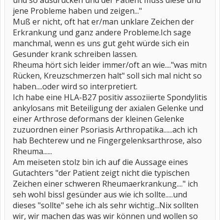
und so ausdrücken und der Patient muss diese und
jene Probleme haben und zeigen..."
Muß er nicht, oft hat er/man unklare Zeichen der
Erkrankung und ganz andere Probleme.Ich sage
manchmal, wenn es uns gut geht würde sich ein
Gesunder krank schreiben lassen.
Rheuma hört sich leider immer/oft an wie...."was mitn
Rücken, Kreuzschmerzen halt" soll sich mal nicht so
haben....oder wird so interpretiert.
Ich habe eine HLA-B27 positiv assoziierte Spondylitis
ankylosans mit Beteiligung der axialen Gelenke und
einer Arthrose deformans der kleinen Gelenke
zuzuordnen einer Psoriasis Arthropatika......ach ich
hab Bechterew und ne Fingergelenksarthrose, also
Rheuma......
Am meiseten stolz bin ich auf die Aussage eines
Gutachters "der Patient zeigt nicht die typischen
Zeichen einer schweren Rheumaerkrankung...." ich
seh wohl bissl gesünder aus wie ich sollte.....und
dieses "sollte" sehe ich als sehr wichtig...Nix sollten
wir, wir machen das was wir können und wollen so