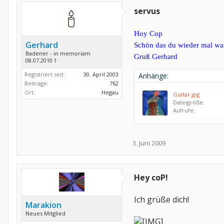
servus
Hoy Cop
Gerhard
Schön das du wieder mal was 
Badener - in memoriam
Gruß Gerhard
08.07.2010 †
Registriert seit:
30. April 2003
Anhänge:
Beiträge:
762
Ort:
Hegau
Guitar.jpg
Dateigröße:
Aufrufe:
3. Juni 2009
Hey coP!
Ich grüße dich!
Marakion
Neues Mitglied