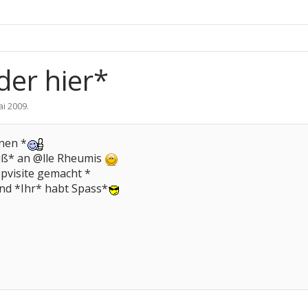
der hier*
ai 2009
.
nen *
uß* an @lle Rheumis
pvisite gemacht *
und *Ihr* habt Spass*