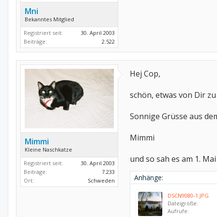
Mni
Bekanntes Mitglied
Registriert seit:
30. April 2003
Beiträge:
2.522
Hej Cop,
schön, etwas von Dir zu l
Sonnige Grüsse aus de
Mimmi
Mimmi
Kleine Naschkatze
und so sah es am 1. Mai 
Registriert seit:
30. April 2003
Beiträge:
7.233
Anhänge:
Ort:
Schweden
DSCN9080-1.JPG
Dateigröße:
Aufrufe: