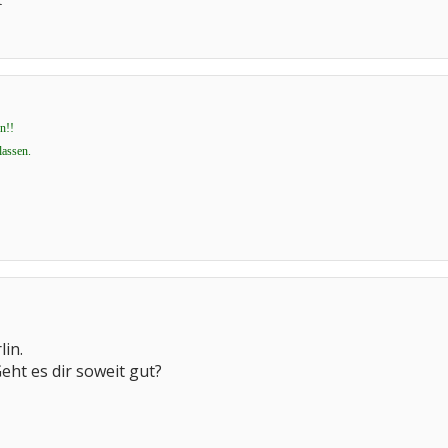
t
n!!
lassen.
lin.
eht es dir soweit gut?