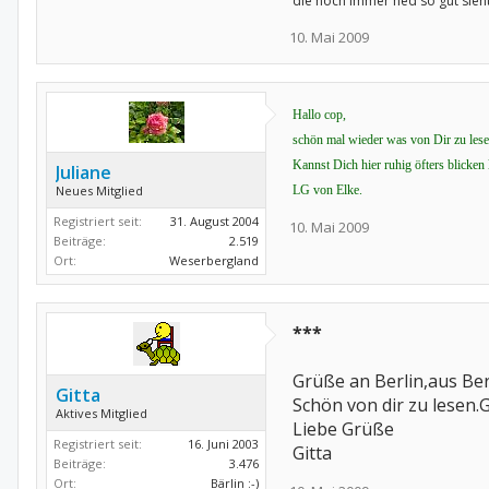
die noch immer ned so gut sieh
10. Mai 2009
Hallo cop,
schön mal wieder was von Dir zu lese
Kannst Dich hier ruhig öfters blicken 
Juliane
Neues Mitglied
LG von Elke.
Registriert seit:
31. August 2004
10. Mai 2009
Beiträge:
2.519
Ort:
Weserbergland
***
Grüße an Berlin,aus Ber
Gitta
Schön von dir zu lesen.G
Aktives Mitglied
Liebe Grüße
Registriert seit:
16. Juni 2003
Gitta
Beiträge:
3.476
Ort:
Bärlin :-)