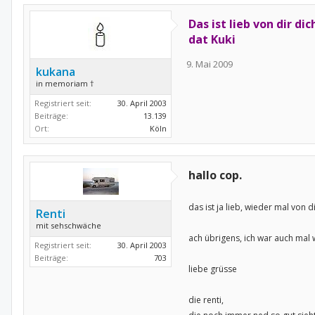
Das ist lieb von dir d
dat Kuki
9. Mai 2009
kukana
in memoriam †
Registriert seit:
30. April 2003
Beiträge:
13.139
Ort:
Köln
hallo cop.
das ist ja lieb, wieder mal von d
Renti
mit sehschwäche
ach übrigens, ich war auch mal 
Registriert seit:
30. April 2003
Beiträge:
703
liebe grüsse
die renti,