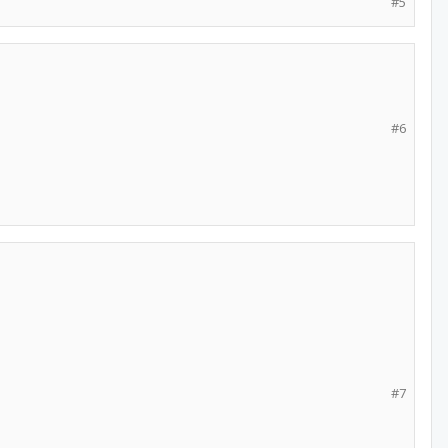
#5
#6
#7