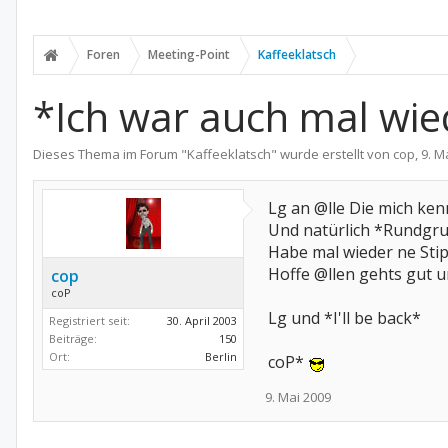
Foren
Meeting-Point
Kaffeeklatsch
*Ich war auch mal wie
Dieses Thema im Forum "
Kaffeeklatsch
" wurde erstellt von
cop
,
9. M
Lg an @lle Die mich ken
Und natürlich *Rundgr
Habe mal wieder ne Stip
Hoffe @llen gehts gut 
cop
coP
Lg und *I'll be back*
Registriert seit:
30. April 2003
Beiträge:
150
Ort:
Berlin
coP*
9. Mai 2009