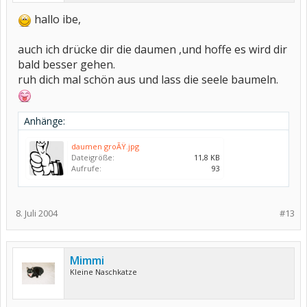
hallo ibe,
auch ich drücke dir die daumen ,und hoffe es wird dir
bald besser gehen.
ruh dich mal schön aus und lass die seele baumeln.
Anhänge:
daumen groÃŸ.jpg
Dateigröße:
11,8 KB
Aufrufe:
93
8. Juli 2004
#13
Mimmi
Kleine Naschkatze