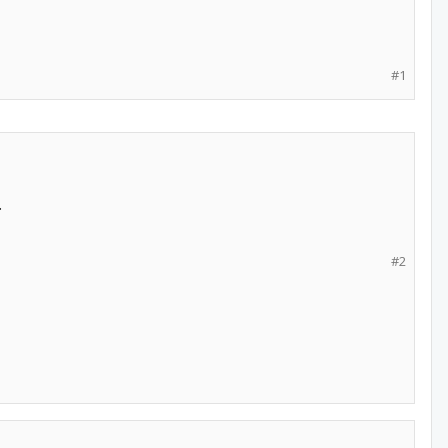
#1
.
#2