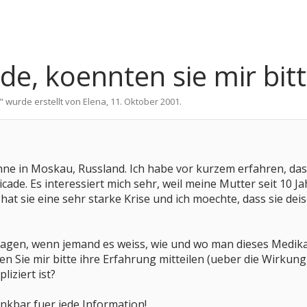
e, koennten sie mir bitt
" wurde erstellt von
Elena
,
11. Oktober 2001
.
hne in Moskau, Russland. Ich habe vor kurzem erfahren, dass
cade. Es interessiert mich sehr, weil meine Mutter seit 10 J
t hat sie eine sehr starke Krise und ich moechte, dass sie dei
 sagen, wenn jemand es weiss, wie und wo man dieses Medik
n Sie mir bitte ihre Erfahrung mitteilen (ueber die Wirkung 
liziert ist?
nkbar fuer jede Information!