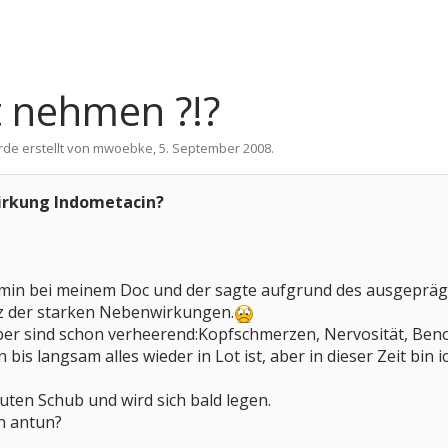
t nehmen ?!?
rde erstellt von
mwoebke
,
5. September 2008
.
irkung Indometacin?
rmin bei meinem Doc und der sagte aufgrund des ausgepräg
tz der starken Nebenwirkungen.
er sind schon verheerend:Kopfschmerzen, Nervosität, Ben
bis langsam alles wieder in Lot ist, aber in dieser Zeit bin i
kuten Schub und wird sich bald legen.
ch antun?