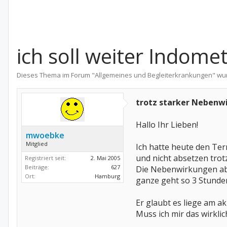
ich soll weiter Indome
Dieses Thema im Forum "
Allgemeines und Begleiterkrankungen
" wu
trotz starker Nebenw
Hallo Ihr Lieben!
mwoebke
Mitglied
Ich hatte heute den Te
und nicht absetzen tro
Registriert seit:
2. Mai 2005
Beiträge:
627
Die Nebenwirkungen ab
Ort:
Hamburg
ganze geht so 3 Stunden 
Er glaubt es liege am a
Muss ich mir das wirkli