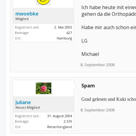
Ich habe heute mit ein
mwoebke
gehen da die Orthopädi
Mitglied
Habe mir auch schon ei
Registriert seit:
2. Mai 2005
Beiträge:
627
Ort:
Hamburg
LG
Michael
8. September 2008
Spam
Grad gelesen und Kuki scho
Juliane
Neues Mitglied
8. September 2008
Registriert seit:
31. August 2004
Beiträge:
2.519
Ort:
Weserbergland