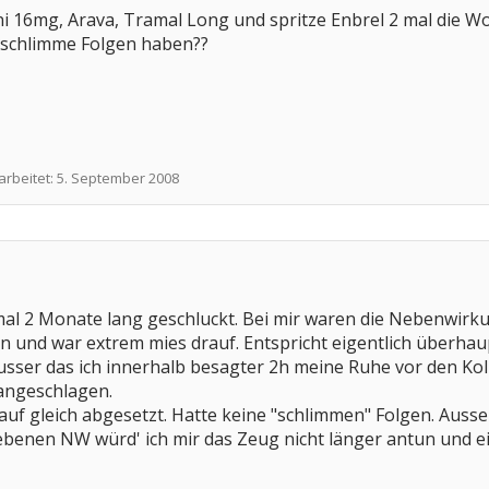
i 16mg, Arava, Tramal Long und spritze Enbrel 2 mal die W
. schlimme Folgen haben??
arbeitet:
5. September 2008
mal 2 Monate lang geschluckt. Bei mir waren die Nebenwirk
n und war extrem mies drauf. Entspricht eigentlich überh
ausser das ich innerhalb besagter 2h meine Ruhe vor den K
 angeschlagen.
 auf gleich abgesetzt. Hatte keine "schlimmen" Folgen. Ausse
ebenen NW würd' ich mir das Zeug nicht länger antun und ei