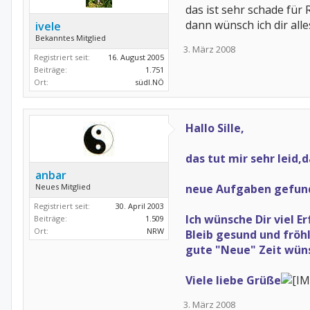
das ist sehr schade für R
dann wünsch ich dir all
ivele
Bekanntes Mitglied
3. März 2008
Registriert seit:
16. August 2005
Beiträge:
1.751
Ort:
südl.NÖ
Hallo Sille,
das tut mir sehr leid
anbar
Neues Mitglied
neue Aufgaben gefund
Registriert seit:
30. April 2003
Ich wünsche Dir viel E
Beiträge:
1.509
Ort:
NRW
Bleib gesund und fröh
gute "Neue" Zeit wüns
Viele liebe Grüße
3. März 2008