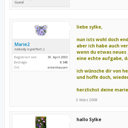
Guest
liebe sylke,
nun ists wohl doch en
Marie2
aber ich habe auch verst
nobody is perfect ;)
wenn du etwas neues 
Registriert seit:
30. April 2003
eine echte aufgabe, da
Beiträge:
8.548
Ort:
entenhausen
ich wünsche dir von he
und hoffe doch, wieder
herzlichst deine mari
3. März 2008
hallo Sylke