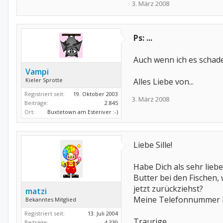
3. März 2008
Ps: ...
Auch wenn ich es schade
Vampi
Kieler Sprotte
Alles Liebe von...
Registriert seit:
19. Oktober 2003
3. März 2008
Beiträge:
2.845
Ort:
Buxtetown am Esteriver :-)
Liebe Sille!
Habe Dich als sehr lieb
Butter bei den Fischen, 
jetzt zurückziehst?
matzi
Meine Telefonnummer ha
Bekanntes Mitglied
Registriert seit:
13. Juli 2004
Traurige
Beiträge:
4.330