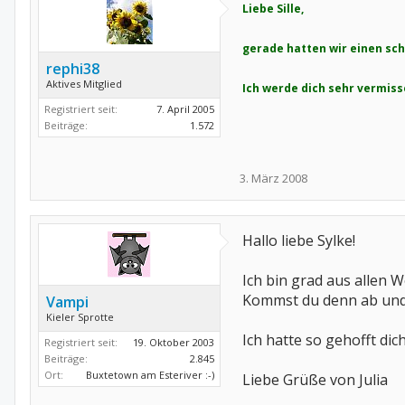
Liebe Sille,
gerade hatten wir einen sc
rephi38
Aktives Mitglied
Ich werde dich sehr vermiss
Registriert seit:
7. April 2005
Beiträge:
1.572
3. März 2008
Hallo liebe Sylke!
Ich bin grad aus allen 
Kommst du denn ab und 
Vampi
Kieler Sprotte
Ich hatte so gehofft di
Registriert seit:
19. Oktober 2003
Beiträge:
2.845
Ort:
Buxtetown am Esteriver :-)
Liebe Grüße von Julia