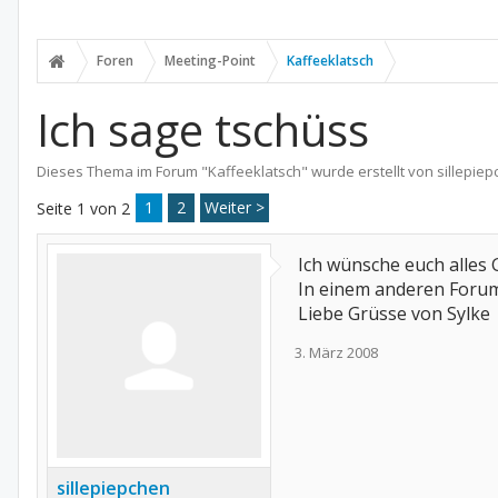
Foren
Meeting-Point
Kaffeeklatsch
Ich sage tschüss
Dieses Thema im Forum "
Kaffeeklatsch
" wurde erstellt von
sillepie
1
2
Weiter >
Seite 1 von 2
Ich wünsche euch alles 
In einem anderen Forum
Liebe Grüsse von Sylke
3. März 2008
sillepiepchen