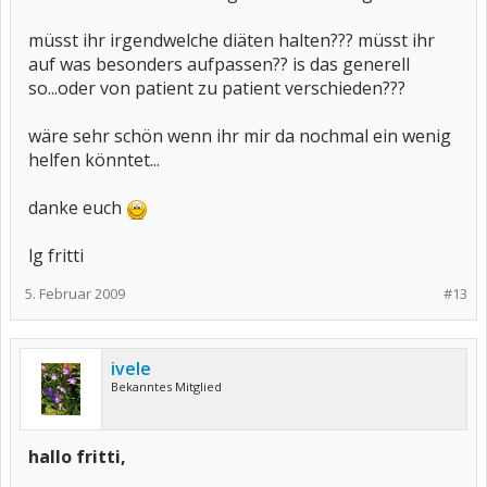
bei meiner mutter ist es ja so das sie teilweise wirklich nicht gehen
müsst ihr irgendwelche diäten halten??? müsst ihr
kann...jede bewegung ist horror...ist das mit der richtigen
auf was besonders aufpassen?? is das generell
medikamenten therapie in den griff zu bekommen???
leider kenne ich mich einfach mit dem thema noch viel zu wenig
so...oder von patient zu patient verschieden???
aus...wäre dir dankbar wenn du mir vielleicht ein bisschen
schildern könnte wie es dir damit geht..
wäre sehr schön wenn ihr mir da nochmal ein wenig
ich danke dir schon mal jetzt..
helfen könntet...
ganz liebe grüße
fritti
danke euch
lg fritti
5. Februar 2009
#13
ivele
Bekanntes Mitglied
hallo fritti,