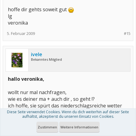
hoffe dir gehts soweit gut
lg
veronika
5. Februar 2009
#15
ivele
Bekanntes Mitglied
hallo veronika,
wollt nur mal nachfragen,
wie es deiner ma + auch dir , so geht !?
ich hoffe, sie spürt das niederschlagsreiche wetter
nicht allzu schlimm ,
Diese Seite verwendet Cookies. Wenn du dich weiterhin auf dieser Seite
aufhältst, akzeptierst du unseren Einsatz von Cookies.
leider macht sich das ja bei den meisten hier ziemlich
fies bemerkbar
Zustimmen
Weitere Informationen
nun ist es ja nicht mehr soooo lang zum termin !