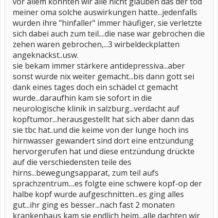
vor allem konnten wir alle nicht glauben das der tod
meiner oma solche auswirkungen hatte...jedenfalls
wurden ihre "hinfaller" immer häufiger, sie verletzte
sich dabei auch zum teil....die nase war gebrochen die
zehen waren gebrochen,...3 wirbeldeckplatten
angeknackst..usw.
sie bekam immer stärkere antidepressiva...aber
sonst wurde nix weiter gemacht...bis dann gott sei
dank eines tages doch ein schädel ct gemacht
wurde...daraufhin kam sie sofort in die
neurologische klinik in salzburg...verdacht auf
kopftumor...herausgestellt hat sich aber dann das
sie tbc hat..und die keime von der lunge hoch ins
hirnwasser gewandert sind dort eine entzündung
hervorgerufen hat und diese entzündung drückte
auf die verschiedensten teile des
hirns...bewegungsapparat, zum teil aufs
sprachzentrum....es folgte eine schwere kopf-op der
halbe kopf wurde aufgeschnitten...es ging alles
gut...ihr ging es besser...nach fast 2 monaten
krankenhaus kam sie endlich heim...alle dachten wir