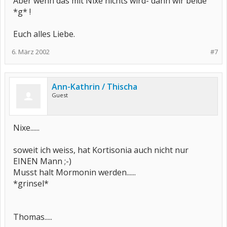
Aber wenn das mit Nixe nichts wird- dann wir beide
*g* !
Euch alles Liebe.
6. März 2002
#7
Ann-Kathrin / Thischa
Guest
Nixe......
soweit ich weiss, hat Kortisonia auch nicht nur
EINEN Mann ;-)
Musst halt Mormonin werden......
*grinsel*
Thomas.....