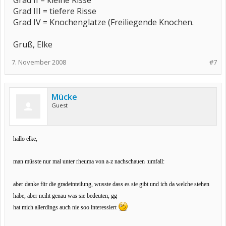
Grad II = kleine Risse
Grad III = tiefere Risse
Grad IV = Knochenglatze (Freiliegende Knochen.
Gruß, Elke
7. November 2008
#7
Mücke
Guest
hallo elke,
man müsste nur mal unter rheuma von a-z nachschauen :umfall:
aber danke für die gradeinteilung, wusste dass es sie gibt und ich da welche stehen
habe, aber nciht genau was sie bedeuten, gg
hat mich allerdings auch nie soo interessiert