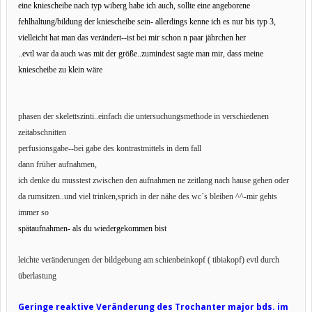
eine kniescheibe nach typ wiberg habe ich auch, sollte eine angeborene
fehlhaltung/bildung der kniescheibe sein- allerdings kenne ich es nur bis typ 3,
vielleicht hat man das verändert--ist bei mir schon n paar jährchen her
..evtl war da auch was mit der größe..zumindest sagte man mir, dass meine
kniescheibe zu klein wäre
phasen der skelettszinti..einfach die untersuchungsmethode in verschiedenen
zeitabschnitten
perfusionsgabe--bei gabe des kontrastmittels in dem fall
dann früher aufnahmen,
ich denke du musstest zwischen den aufnahmen ne zeitlang nach hause gehen oder
da rumsitzen..und viel trinken,sprich in der nähe des wc´s bleiben ^^-mir gehts
immer so
spätaufnahmen- als du wiedergekommen bist
leichte veränderungen der bildgebung am schienbeinkopf ( tibiakopf) evtl durch
überlastung
Geringe reaktive Veränderung des Trochanter major bds. im