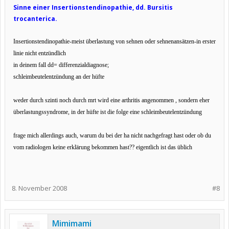
Sinne einer Insertionstendinopathie, dd. Bursitis
trocanterica.
Insertionstendinopathie-meist überlastung von sehnen oder sehnenansätzen-in erster
linie nicht entzündlich
in deinem fall dd= differenzialdiagnose;
schleimbeutelentzündung an der hüfte
weder durch szinti noch durch mrt wird eine arthritis angenommen , sondern eher
überlastungssyndrome, in der hüfte ist die folge eine schleimbeutelentzündung
frage mich allerdings auch, warum du bei der ha nicht nachgefragt hast oder ob du
vom radiologen keine erklärung bekommen hast?? eigentlich ist das üblich
8. November 2008
#8
Mimimami