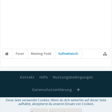
Foren
Meeting-Point
Kaffeeklatsch
Kontakt
Hilfe
Nutzungsbedingungen
Datenschutzerklärung
Diese Seite verwendet Cookies. Wenn du dich weiterhin auf dieser Seite
Forum software by XenForo™
aufhältst, akzeptierst du unseren Einsatz von Cookies.
-
Deutsch von xenDach
Some XenForo functionality crafted by
Audentio Design
.