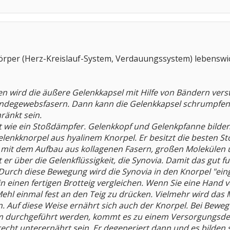
rper (Herz-Kreislauf-System, Verdauungssystem) lebenswicht
en wird die äußere Gelenkkapsel mit Hilfe von Bändern verstä
Bindegewebsfasern. Dann kann die Gelenkkapsel schrumpfen.
ränkt sein.
 wie ein Stoßdämpfer. Gelenkkopf und Gelenkpfanne bilden d
elenkknorpel aus hyalinem Knorpel. Er besitzt die besten 
it dem Aufbau aus kollagenen Fasern, großen Molekülen
 er über die Gelenkflüssigkeit, die Synovia. Damit das gut 
. Durch diese Bewegung wird die Synovia in den Knorpel "e
n einen fertigen Brotteig vergleichen. Wenn Sie eine Hand vo
Mehl einmal fest an den Teig zu drücken. Vielmehr wird da
. Auf diese Weise ernährt sich auch der Knorpel. Bei Be
m durchgeführt werden, kommt es zu einem Versorgungsdefi
cht unterernährt sein. Er degeneriert dann und es bilden 