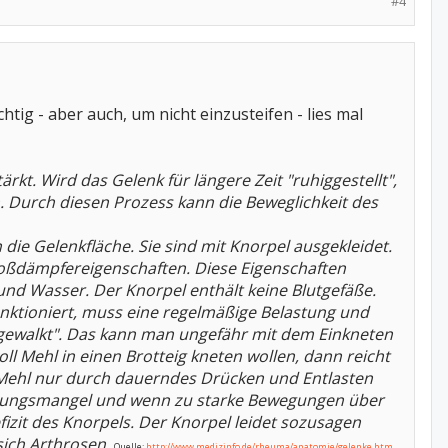
#4
ig - aber auch, um nicht einzusteifen - lies mal
rkt. Wird das Gelenk für längere Zeit "ruhiggestellt",
 Durch diesen Prozess kann die Beweglichkeit des
ie Gelenkfläche. Sie sind mit Knorpel ausgekleidet.
Stoßdämpfereigenschaften. Diese Eigenschaften
 und Wasser.
Der Knorpel enthält keine Blutgefäße.
funktioniert, muss eine regelmäßige Belastung und
ingewalkt". Das kann man ungefähr mit dem Einkneten
ll Mehl in einen Brotteig kneten wollen, dann reicht
s Mehl nur durch dauerndes Drücken und Entlasten
wegungsmangel und wenn zu starke Bewegungen über
zit des Knorpels. Der Knorpel leidet sozusagen
sich Arthrosen.
Quelle:
http://www.medizinfo.de/rheuma/anatomie/gelenke.htm