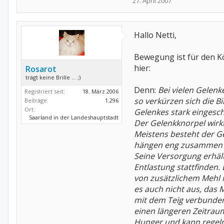
27. April 2007
Hallo Netti,
Bewegung ist für den Kö
hier:
Rosarot
trägt keine Brille ... ;)
Denn:
Bei vielen Gelenk
Registriert seit:
18. März 2006
so verkürzen sich die 
Beiträge:
1.296
Ort:
Gelenkes stark eingesch
Saarland in der Landeshauptstadt
Der Gelenkknorpel wirkt
Meistens besteht der G
hängen eng zusammen m
Seine Versorgung erhält
Entlastung stattfinden
von zusätzlichem Mehl i
es auch nicht aus, das 
mit dem Teig verbunden
einen längeren Zeitrau
Hunger und kann regelre