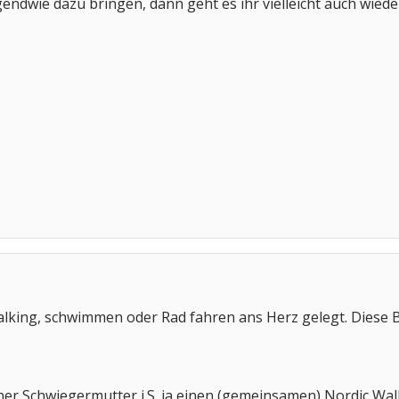
rgendwie dazu bringen, dann geht es ihr vielleicht auch wied
alking, schwimmen oder Rad fahren ans Herz gelegt. Diese 
iner Schwiegermutter i.S. ja einen (gemeinsamen) Nordic W