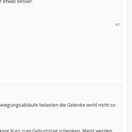
er etwas besser.
#3
Bewgungsabläufe belasten die Gelenke wohl nicht so
alking Kurs zum Geburtstag schenken. Meist werden