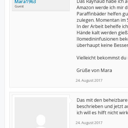
Das Raynaud habe ich au
Mara1963
Guest
Amazon werde ich mir di
Paraffinbäder helfen gu
zulegen. Momentan im 
In der Arbeit behelfe i
Hände kalt werden gieße
Ilomedininfusionen beko
überhaupt keine Besseru
Vielleicht bekommst du 
Grüße von Mara
24. August 2017
Das mit den beheizbaren
beschrieben und jetzt 
ich will es hilft nicht wi
24. August 2017