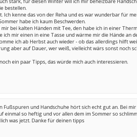
ch stark, für diesen Winter will ich mir beheizbare Hands
e bestellen.
t. Ich kenne das von der Reha und es war wunderbar für mei
Sommer habe ich kaum Beschwerden.
ch mir bei kalten Händen mit Tee, den habe ich in einer Th
 ich mir einen in eine Tasse und wärme mir die Hände an de
mme ich ab Herbst auch wieder - ob das allerdings hilft wei
ng aber auf Dauer, wer weiß, vielleicht wärs sonst noch s
noch ein paar Tipps, das würde mich auch interessieren.
 Fußspuren und Handschuhe hört sich echt gut an. Bei mir 
auf einmal so heftig und vor allen dem im Sommer so schli
rklich was jetzt. Danke für deinen tipps