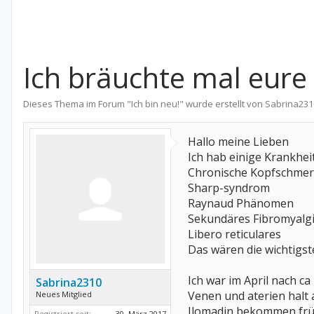
Ich bräuchte mal eure
Dieses Thema im Forum "
Ich bin neu!
" wurde erstellt von
Sabrina231
Hallo meine Lieben
Ich hab einige Krankhei
Chronische Kopfschme
Sharp-syndrom
Raynaud Phänomen
Sekundäres Fibromyalgi
Libero reticulares
Das wären die wichtigst
Ich war im April nach c
Sabrina2310
Venen und aterien halt
Neues Mitglied
Ilomadin bekommen früh
Registriert seit:
30. März 2017