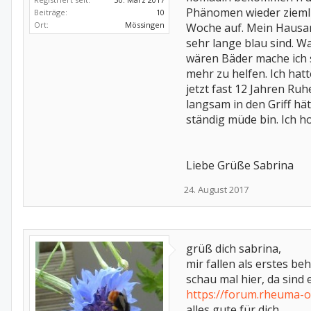
Phänomen wieder ziemli
Beiträge:
10
Ort:
Mössingen
Woche auf. Mein Hausar
sehr lange blau sind. 
wären Bäder mache ich s
mehr zu helfen. Ich ha
jetzt fast 12 Jahren Ru
langsam in den Griff hät
ständig müde bin. Ich 
Liebe Grüße Sabrina
24. August 2017
grüß dich sabrina,
mir fallen als erstes b
schau mal hier, da sind
https://forum.rheuma-
alles gute für dich