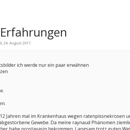
 Erfahrungen
0
,
24. August 2017
.
tsbilder ich werde nur ein paar erwähnen
rzen
e.
en.
a 12 Jahren mal im Krankenhaus wegen ratenpissnekrosen und
 abgestorbene Gewebe. Da meine raynaud Phänomen ziemlich
er habe prostavasin bekommen. Langsam trotz guten Wett