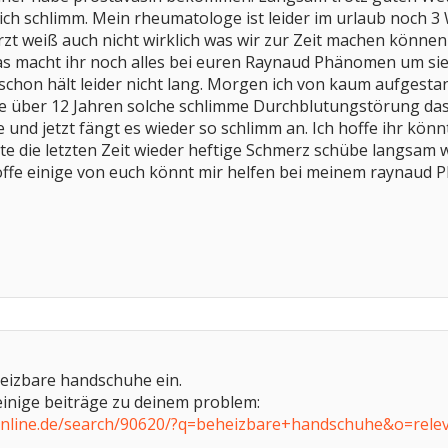
ch schlimm. Mein rheumatologe ist leider im urlaub noch 3
zt weiß auch nicht wirklich was wir zur Zeit machen kön
Was macht ihr noch alles bei euren Raynaud Phänomen um si
chon hält leider nicht lang. Morgen ich von kaum aufgestande
tte über 12 Jahren solche schlimme Durchblutungstörung da
he und jetzt fängt es wieder so schlimm an. Ich hoffe ihr k
te die letzten Zeit wieder heftige Schmerz schübe langsam wi
hoffe einige von euch könnt mir helfen bei meinem raynaud
eheizbare handschuhe ein.
 einige beiträge zu deinem problem:
online.de/search/90620/?q=beheizbare+handschuhe&o=rele