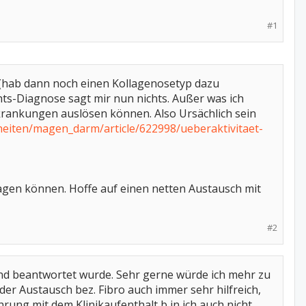
#1
a. (hab dann noch einen Kollagenosetyp dazu
hts-Diagnose sagt mir nun nichts. Außer was ich
rkrankungen auslösen können. Also Ursächlich sein
heiten/magen_darm/article/622998/ueberaktivitaet-
 sagen können. Hoffe auf einen netten Austausch mit
#2
und beantwortet wurde. Sehr gerne würde ich mehr zu
 der Austausch bez. Fibro auch immer sehr hilfreich,
rung mit dem Klinikaufenthalt b in ich auch nicht