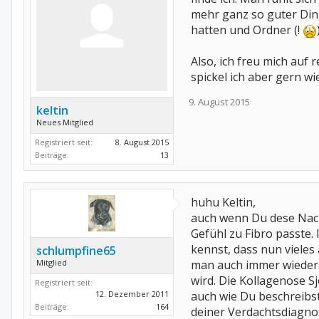
mehr ganz so guter Ding
hatten und Ordner (!
Also, ich freu mich auf
spickel ich aber gern w
9. August 2015
keltin
Neues Mitglied
Registriert seit:
8. August 2015
Beiträge:
13
huhu Keltin,
auch wenn Du dese Nachr
Gefühl zu Fibro passte.
kennst, dass nun vieles
schlumpfine65
Mitglied
man auch immer wieder.
wird. Die Kollagenose 
Registriert seit:
12. Dezember 2011
auch wie Du beschreibs
Beiträge:
164
deiner Verdachtsdiagnos