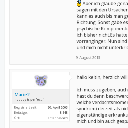
Aber ich glaube gena
sagen mit den Ursachen
kann es auch bis man ge
Richtung. Sonst gäbe es
psychische Komponente 
ich bisher nicht.Es hatt
vorranginger. Nun sind
und mich nicht unterkri
9. August 2015
hallo keltin, herzlich w
ich muss zugeben, auch i
Marie2
hast du denn beschwerd
nobody is perfect ;)
welche verdachtsmomente
Registriert seit:
30. April 2003
syndrom) derzeit als ni
Beiträge:
8.548
eigenständige erkrankung
Ort:
entenhausen
mich und bin auch gespa