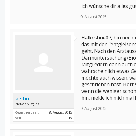
ich wünsche dir alles gu
9. August 2015
Hallo stine07, bin noch
das mit den "entgleisend
geht. Nach den Arztaussa
Darmuntersuchung/Biopsi
Mitgliedern dann auch e
wahrscheinlich etwas Ge
möchte auch wissen: was
geschrieben hast. Hört s
wenn die weniger schönen
bin, melde ich mich mal h
keltin
Neues Mitglied
9. August 2015
Registriert seit:
8. August 2015
Beiträge:
13