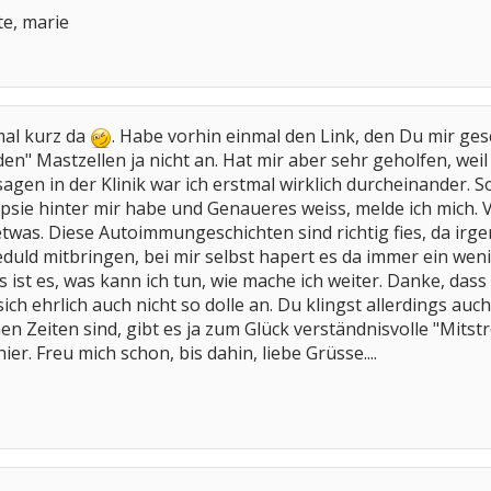
te, marie
mal kurz da
. Habe vorhin einmal den Link, den Du mir gesc
en" Mastzellen ja nicht an. Hat mir aber sehr geholfen, weil
gen in der Klinik war ich erstmal wirklich durcheinander. So
e hinter mir habe und Genaueres weiss, melde ich mich. Vie
twas. Diese Autoimmungeschichten sind richtig fies, da irge
duld mitbringen, bei mir selbst hapert es da immer ein wen
 ist es, was kann ich tun, wie mache ich weiter. Danke, da
ich ehrlich auch nicht so dolle an. Du klingst allerdings auc
 Zeiten sind, gibt es ja zum Glück verständnisvolle "Mitstrei
ier. Freu mich schon, bis dahin, liebe Grüsse....