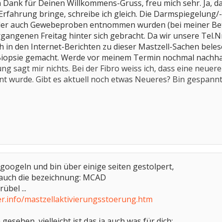
n Dank für Deinen Willkommens-Gruss, freu mich sehr. Ja, da
rfahrung bringe, schreibe ich gleich. Die Darmspiegelung/-bi
er auch Gewebeproben entnommen wurden (bei meiner Bettn
angenen Freitag hinter sich gebracht. Da wir unsere Tel.N
ch in den Internet-Berichten zu dieser Mastzell-Sachen bel
iopsie gemacht. Werde vor meinem Termin nochmal nachhak
ng sagt mir nichts. Bei der Fibro weiss ich, dass eine neuer
t wurde. Gibt es aktuell noch etwas Neueres? Bin gespannt.
 googeln und bin über einige seiten gestolpert,
t auch die bezeichnung: MCAD
übel ...
er.info/mastzellaktivierungsstoerung.htm
gesehen, vielleicht ist das ja auch was für dich: