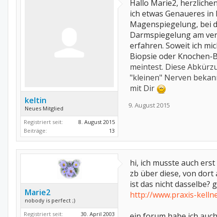
Hallo Marie2, herzliche
ich etwas Genaueres in E
Magenspiegelung, bei d
Darmspiegelung am verg
erfahren. Soweit ich mi
Biopsie oder Knochen-B
meintest. Diese Abkürzu
"kleinen" Nerven bekann
mit Dir
keltin
9. August 2015
Neues Mitglied
Registriert seit:
8. August 2015
Beiträge:
13
hi, ich musste auch erst
zb über diese, von dor
ist das nicht dasselbe? gr
Marie2
http://www.praxis-kelln
nobody is perfect ;)
Registriert seit:
30. April 2003
ein forum habe ich auch 