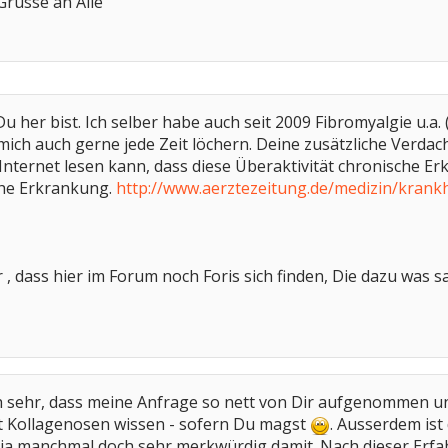
Grüsse an Alle
Du her bist. Ich selber habe auch seit 2009 Fibromyalgie u.
ich auch gerne jede Zeit löchern. Deine zusätzliche Verdac
Internet lesen kann, dass diese Überaktivität chronische E
che Erkrankung.
http://www.aerztezeitung.de/medizin/krank
r , dass hier im Forum noch Foris sich finden, Die dazu was
ich sehr, dass meine Anfrage so nett von Dir aufgenommen 
 Kollagenosen wissen - sofern Du magst
. Ausserdem ist
ch ja manchmal doch sehr merkwürdig damit. Nach dieser Erfah