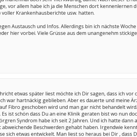
e, vor allem habe ich ja die Menschen dort kennenlernen dü
) voller Krankenhausberichte usw. hatten.
 regen Austausch und Infos. Allerdings bin ich nächste Woc
ieder hier vorbei. Viele Grüsse aus dem unangenehm sticki
icht etwas später liest möchte ich Dir sagen, dass ich vor
 Ich war hartnäckig geblieben. Aber es dauerte und meine Ärz
 auf Fibro geschoben wird und man gar nicht behandelt wird.
 Es ist schön dass Du an eine Klinik geraten bist wo nun 
Sjörgren Syndrom habe ich seit 2 Jahren. Und ich hatte da
t abweichende Beschwerden gehabt haben. Irgendwie kennt
e sich etwas entwickelt. Man liest so heraus bei Dir , das