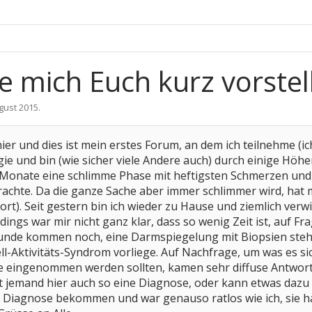
 mich Euch kurz vorstell
gust 2015
.
ier und dies ist mein erstes Forum, an dem ich teilnehme (ich 
ie und bin (wie sicher viele Andere auch) durch einige Höh
Monate eine schlimme Phase mit heftigsten Schmerzen und b
achte. Da die ganze Sache aber immer schlimmer wird, hat 
ort). Seit gestern bin ich wieder zu Hause und ziemlich verw
erdings war mir nicht ganz klar, dass so wenig Zeit ist, auf
unde kommen noch, eine Darmspiegelung mit Biopsien steht n
ll-Aktivitäts-Syndrom vorliege. Auf Nachfrage, um was es sic
 eingenommen werden sollten, kamen sehr diffuse Antworte
Hat jemand hier auch so eine Diagnose, oder kann etwas da
e Diagnose bekommen und war genauso ratlos wie ich, sie h