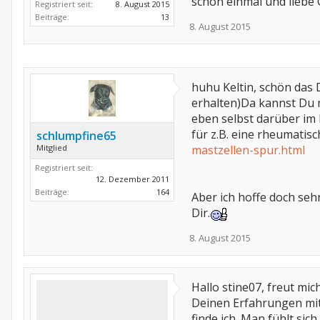
schon einmal und liebe 
Registriert seit:
8. August 2015
Beiträge:
13
8. August 2015
huhu Keltin, schön das 
erhalten)Da kannst Du m
eben selbst darüber im 
für z.B. eine rheumatis
schlumpfine65
Mitglied
mastzellen-spur.html
Registriert seit:
12. Dezember 2011
Beiträge:
164
Aber ich hoffe doch seh
Dir.
8. August 2015
Hallo stine07, freut m
Deinen Erfahrungen mit
finde ich. Man fühlt si