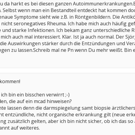
u da harkt es bei diesen ganzen Autoimmunerkrankungen.Es g
. Selbst wenn man ein Bestandteil entdeckt hat kommen d
naue Symptome sieht wie z.B. in Röntgenbildern. Die Antik
 nicht seronegatives Rheuma. Ich habe mich auch häufig ge
und starke Infektionen. Ich bekam ganz unterschiedliche 
e mich auch mal interessiert. Klar. Ist ja auch normal. Der Sj
 die Auswirkungen stärker durch die Entzündungen und Ver
egen zu lassen.Schreib mal ne Pn wenn Du mehr weißt. Bin e
illkommen!
ch bin ein bisschen verwirrt ;-)
en, die auf ein mcad hinweisen?
 lassen denn die darmspiegelung samt biopsie ärztlichersei
cht entzündliche, nicht organische erkrankung gilt (neue erk
 zusätzlich gelten, aber ich bin nicht sicher, ob ich das so 
nnt auf weiteres.