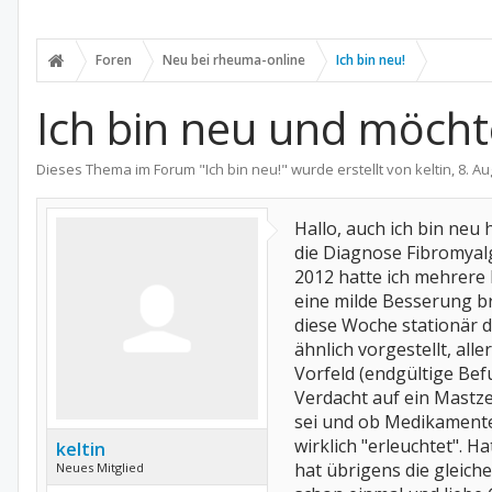
Foren
Neu bei rheuma-online
Ich bin neu!
Ich bin neu und möchte
Dieses Thema im Forum "
Ich bin neu!
" wurde erstellt von
keltin
,
8. Au
Hallo, auch ich bin neu h
die Diagnose Fibromyalg
2012 hatte ich mehrere 
eine milde Besserung br
diese Woche stationär d
ähnlich vorgestellt, all
Vorfeld (endgültige Bef
Verdacht auf ein Mastze
sei und ob Medikamente
wirklich "erleuchtet". 
keltin
hat übrigens die gleich
Neues Mitglied