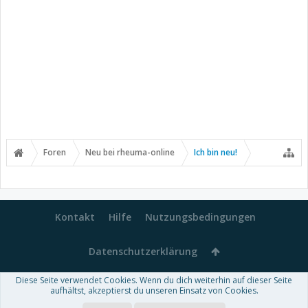
Foren
Neu bei rheuma-online
Ich bin neu!
Kontakt
Hilfe
Nutzungsbedingungen
Datenschutzerklärung
Diese Seite verwendet Cookies. Wenn du dich weiterhin auf dieser Seite
Forum software by XenForo™
aufhältst, akzeptierst du unseren Einsatz von Cookies.
-
Deutsch von xenDach
Some XenForo functionality crafted by
Audentio Design
.