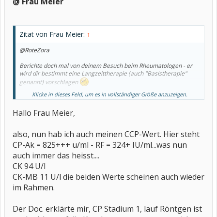
@ Frau Meier
Zitat von Frau Meier:
↑
@RoteZora
Berichte doch mal von deinem Besuch beim Rheumatologen - er
wird dir bestimmt eine Langzeittherapie (auch "Basistherapie"
genannt) vorschlagen
Klicke in dieses Feld, um es in vollständiger Größe anzuzeigen.
Liebe Grüße, Frau Meier
Hallo Frau Meier,
also, nun hab ich auch meinen CCP-Wert. Hier steht
CP-Ak = 825+++ u/ml - RF = 324+ IU/ml...was nun
auch immer das heisst....
CK 94 U/l
CK-MB 11 U/l die beiden Werte scheinen auch wieder
im Rahmen.
Der Doc. erklärte mir, CP Stadium 1, lauf Röntgen ist