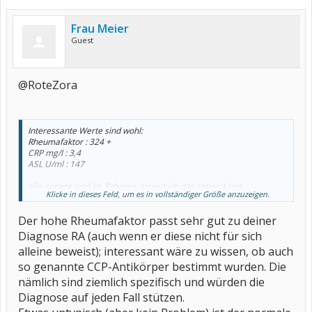
Frau Meier
Guest
@RoteZora
Interessante Werte sind wohl:
Rheumafaktor : 324 +
CRP mg/l : 3,4
ASL U/ml : 147
alle andere sind im Rahmen, soweit ich das sehen kann....
Klicke in dieses Feld, um es in vollständiger Größe anzuzeigen.
Kann mir jemand sagen, was so ein hoher RF bedeutet? Wenn doch
Der hohe Rheumafaktor passt sehr gut zu deiner
alles andere recht normal ist...
Diagnose RA (auch wenn er diese nicht für sich
alleine beweist); interessant wäre zu wissen, ob auch
so genannte CCP-Antikörper bestimmt wurden. Die
nämlich sind ziemlich spezifisch und würden die
Diagnose auf jeden Fall stützen.